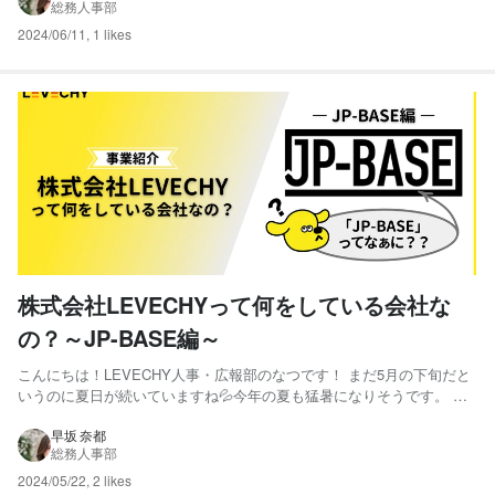
総務人事部
2024/06/11
,
1 likes
株式会社LEVECHYって何をしている会社な
の？～JP-BASE編～
こんにちは！LEVECHY人事・広報部のなつです！ まだ5月の下旬だと
いうのに夏日が続いていますね💦今年の夏も猛暑になりそうです。 皆
さん、油断せずに早いうちから熱中症対策しておきましょう！💪 さ
て、今回は弊社の行っている事業の一つの「JP-BASE」についてご紹
早坂 奈都
総務人事部
介いたします！ JP-BASEとは？ JP-B...
2024/05/22
,
2 likes