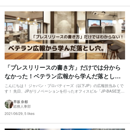
「プレスリリースの書き方」だけでは分から
なかった！ベテラン広報から学んだ落とし
穴。
こんにちは！ ジャパン・プロパティーズ（以下JP）の広報担当みくで
す！ 先日、JPがリノベーションを行ったオフィスビル「JP-BASE芝大
門」についてのプレスリリースを発表しました。 JP-BASE芝大門は希
少なガレージが併設されているオフィスで、 内装・什器が既にデザイ
早坂 奈都
総務人事部
ンされ、入居後すぐにオフィスとして稼働が...
2021/06/29
,
5 likes