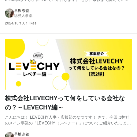
だけると嬉しいです♪ ◆JP-BASEについてはこちら © GOOD
PLACE Photo by Kudo Original Photo この度、東京都文京区湯島2丁
早坂 奈都
総務人事部
目に新...
2024/10/10
,
1 likes
株式会社LEVECHYって何をしている会社な
の？～LEVECHY編～
こんにちは！ LEVECHY人事・広報部のなつです！ さて、今回は弊社
のメイン事業の「LEVECHY（レベチー）」についてご紹介いたしま
す！ ‐‐‐‐‐‐‐‐‐‐‐‐‐‐‐‐‐‐‐‐‐‐‐‐‐‐‐‐‐‐‐‐‐‐‐‐‐‐‐‐‐‐‐‐‐‐‐‐‐‐‐‐‐‐‐‐‐‐‐‐‐‐‐‐‐‐‐‐‐‐‐‐‐‐‐‐‐‐‐‐‐‐‐‐‐‐...
早坂 奈都