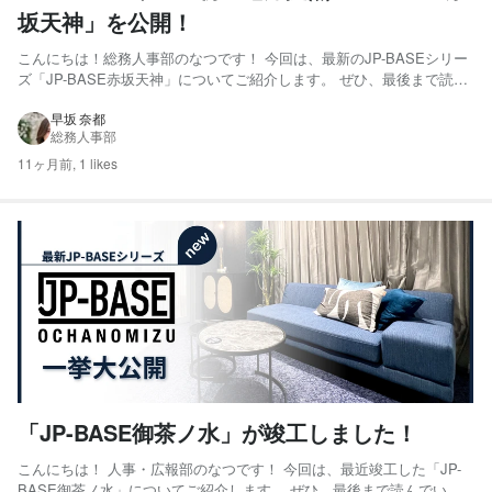
坂天神」を公開！
こんにちは！総務人事部のなつです！ 今回は、最新のJP-BASEシリー
ズ「JP-BASE赤坂天神」についてご紹介します。 ぜひ、最後まで読ん
でいただけると嬉しいです♪ ▼JP-BASEについてはこちらをチェック
この度、アジアの玄関口として、国際ビジネスの拠点の重要な役割を果
早坂 奈都
総務人事部
たす福岡にJP-BASE初の地方拠...
11ヶ月前,
1 likes
「JP-BASE御茶ノ水」が竣工しました！
こんにちは！ 人事・広報部のなつです！ 今回は、最近竣工した「JP-
BASE御茶ノ水」についてご紹介します。 ぜひ、最後まで読んでいた