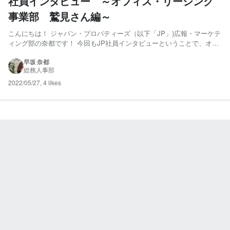
社員インタビュー ～オフィス・リーシング
事業部 鷲見さん編～
こんにちは！ ジャパン・プロパティーズ（以下「JP」)広報・マーケテ
ィング部の奈都です！ 今回もJP社員インタビューということで、オフ
ィス・リーシング事業部の鷲見さんにお話を伺いました！営業に対する
情熱がひしひしと伝わってくるインタビューとなりました！ ぜひ、最
早坂 奈都
総務人事部
後まで読んでいただけたら幸いです。 早速、インタビュ...
2022/05/27
,
4 likes