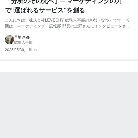
「分析のその先へ」─ マーケティングの力
で“選ばれるサービス”を創る
こんにちは！株式会社LEVECHY 総務人事部の奈都（なつ）です！ 今
回は、マーケティング・広報部 部長の上野さんにインタビューをさせ
ていただきました。 プロ意識やサービスに込められた想いがひしひし
と感じる記事となっています！ 是非、最後まで読んでいただけますと
早坂 奈都
総務人事部
嬉しいです♪ それでは、スタート！ 調査・分析のプ...
2025/05/30
,
1 likes