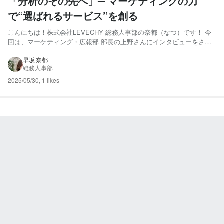
「分析のその先へ」─ マーケティングの力
で“選ばれるサービス”を創る
こんにちは！株式会社LEVECHY 総務人事部の奈都（なつ）です！ 今
回は、マーケティング・広報部 部長の上野さんにインタビューをさせ
ていただきました。 プロ意識やサービスに込められた想いがひしひし
と感じる記事となっています！ 是非、最後まで読んでいただけますと
早坂 奈都
総務人事部
嬉しいです♪ それでは、スタート！ 調査・分析のプ...
2025/05/30
,
1 likes