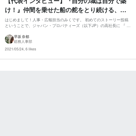
【代表インタビュー】『自分の城は自分で築
け！』仲間を乗せた船の舵をとり続ける、や
りぬく力の原動力。
はじめまして！人事・広報担当のみくです。 初めてのストーリー投稿
ということで、ジャパン・プロパティーズ（以下JP）の高社長に 『 今
の自分を創る〇〇 』 というテーマでインタビューしました。 拙い文章
で恐縮ですが、ぜひ最後まで読んでいただけたら嬉しいです！ 高 将
早坂 奈都
総務人事部
司： 1985年生まれ。父と叔父の影響で起業に...
2021/05/24
,
6 likes