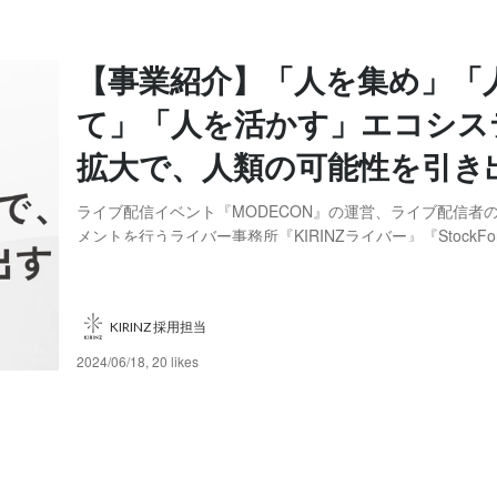
【事業紹介】「人を集め」「
て」「人を活かす」エコシス
拡大で、人類の可能性を引き
ライブ配信イベント『MODECON』の運営、ライブ配信者
メントを行うライバー事務所『KIRINZライバー』『StockFo
の運営、それらを礎とした企業のマーケティング支援事業を
会社KIRINZ。 本記事では、KIRINZが掲げるMission「人類の可能性を引き
出す」お...
KIRINZ 採用担当
2024/06/18
,
20 likes