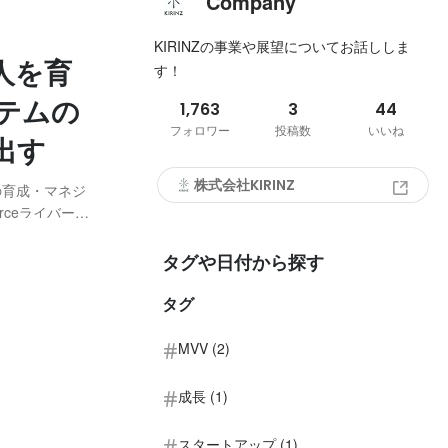
Company
KIRINZの事業や展望についてお話ししま
人を育
す！
テムの
1,763
3
44
フォロワー
投稿数
いいね
出す
株式会社KIRINZ
の育成・マネジ
rceライバー』
手がける株式
タグや日付から探す
タグ
MVV (2)
成長 (1)
スタートアップ (1)