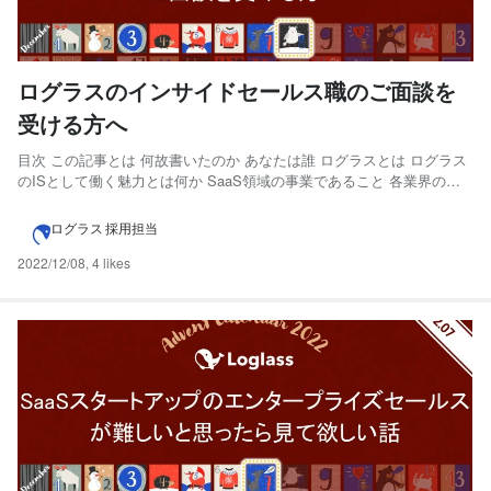
ログラスのインサイドセールス職のご面談を
受ける方へ
目次 この記事とは 何故書いたのか あなたは誰 ログラスとは ログラス
のISとして働く魅力とは何か SaaS領域の事業であること 各業界の市
場感を掴めること 事業が高い水準で急成長している どんな社風か バリ
ューを体現、日々の会話で必ず出てくるレベルに浸透 落ち着いた社風
ログラス 採用担当
ログラスのISは日々どんな業務...
2022/12/08
,
4 likes