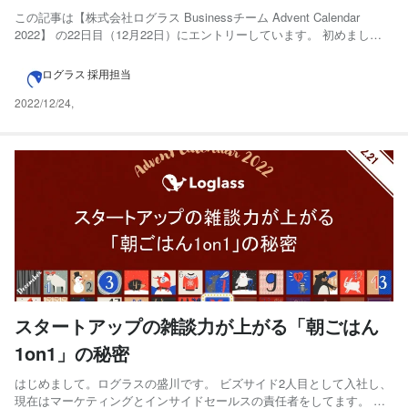
この記事は【株式会社ログラス Businessチーム Advent Calendar
2022】 の22日目（12月22日）にエントリーしています。 初めまし
て！株式会社ログラスでBizOpsを担当しているKBYS と申します。
2022年11月にログラスに入社してもうすぐ2ヶ月が経過しようとしてい
ログラス 採用担当
ます。 このno...
2022/12/24
,
スタートアップの雑談力が上がる「朝ごはん
1on1」の秘密
はじめまして。ログラスの盛川です。 ビズサイド2人目として入社し、
現在はマーケティングとインサイドセールスの責任者をしてます。 好