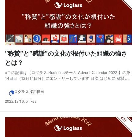
”称賛”と”感謝”の文化が根付いた組織の強さ
とは？
※この記事は【ログラス Businessチーム Advent Calendar 2022 】の第
14日目（12月14日分）にエントリーしています 目次 はじめに 称賛と
は？ 称賛と感謝がもたらす3つのメリット 自分の強みに気付くことが
できる 積極的に行動できるようになる 組織に対するエンゲージメント
ログラス 採用担当
が高まる ...
2022/12/16
,
5 likes