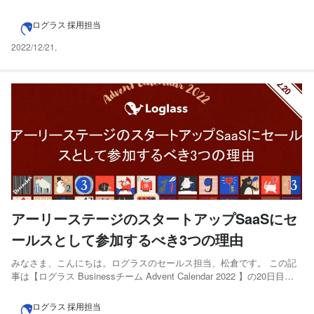
きなことは海外旅行です。感動をする自然・景色を見るのが好きで、
30カ国ぐらいを旅しました。一人旅ではなく、友人とワイワイ楽しむ
ログラス 採用担当
方が好きです。2023年こそはアイスランドに行く！ 卒業...
2022/12/21
,
アーリーステージのスタートアップSaaSにセ
ールスとして参加するべき3つの理由
みなさま、こんにちは。ログラスのセールス担当、松倉です。 この記
事は【ログラス Businessチーム Advent Calendar 2022 】の20日目
（12月20日分）にエントリーしています！12月は、ログラス社員が毎
日noteを投稿してますので、是非ご覧ください。 もう2022年も残すと
ログラス 採用担当