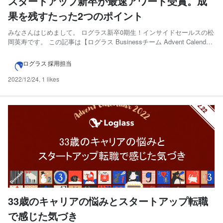
スタートアップ新卒が最速アワード受賞。成
果を残すたった2つのポイント
みなさんはじめまして。 ログラス新卒0期生！インサイドセールスの松
岡英寿です。 この記事は【ログラス Businessチーム Advent Calendar
2022 】の23日目にエントリーしています！ 目次 簡単な自己紹介 内容
に入る前に！ はじめに 実践するべきシンプルな2つのこと 1, 迷わな
ログラス 採用担当
い！！！ ...
2022/12/24
,
1 likes
33歳のキャリアの悩みとスタートアップ転職
で感じた気づき