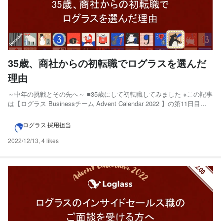
35歳、商社からの初転職でログラスを選んだ
理由
～中年の挑戦とその先へ～ ■35歳にして初転職してみました ※この記事
は【ログラス Businessチーム Advent Calendar 2022 】の第11日目
（12月11日分）にエントリーしています。 株式会社ログラス Business
チーム Advent Calendar 2022 - Adventar ...
ログラス 採用担当
2022/12/13
,
4 likes