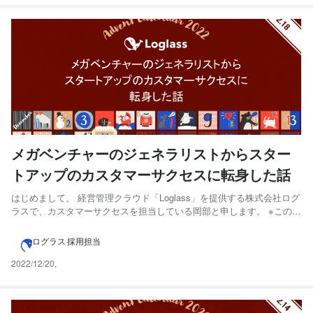
メガベンチャーのジェネラリストからスター
トアップのカスタマーサクセスに転身した話
はじめまして。 経営管理クラウド「Loglass」を提供する株式会社ログ
ラスで、カスタマーサクセスを担当している岡部と申します。 ※この記
事は【ログラス Businessチーム Advent Calendar 2022 】の第18日目
（12/18分）にエントリーしています 本記事は、メガベンチャーのジェ
ログラス 採用担当
ネラリスト...
2022/12/20
,