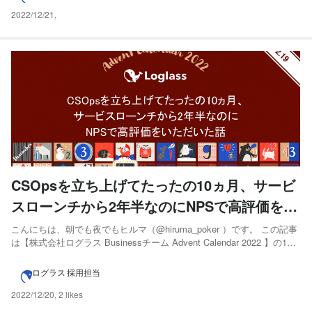
ころあとわずか...
2022/12/21
,
CSOpsを立ち上げてたったの10ヵ月、サービ
スローンチから2年半なのにNPSで高評価をい
ただいた話
こんにちは、朝でも夜でもヒルマ（@hiruma_poker ）です。 この記事
は【株式会社ログラス Businessチーム Advent Calendar 2022 】の19
日目の記事となります。本格的な冬の寒さが訪れ、年の瀬を感じる季
節になりました。 この記事で、ログラスのCSOpsの立ち上げ、お客様
ログラス 採用担当
からのプロ...
2022/12/20
,
2 likes