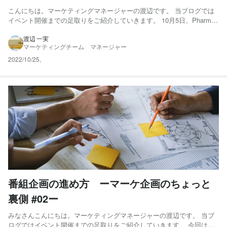
こんにちは。マーケティングマネージャーの渡辺です。 当ブログでは
イベント開催までの足取りをご紹介していきます。 10月5日、Pharma
Marketing Day2022を無事に開催することができました。当日の様子に
ついては別記事にてご紹介しますね。 当イベントでは600名を超える方
渡辺 一実
マーケティングチーム マネージャー
にお申込みを頂きました。実は...
2022/10/25
,
番組企画の進め方 ーマーケ企画のちょっと
裏側 #02ー
みなさんこんにちは。マーケティングマネージャーの渡辺です。 当ブ
ログではイベント開催までの足取りをご紹介していきます。 今回は番