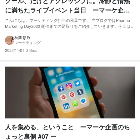
クール、だけどアグレッシブに。冷静と情熱
に満ちたライブイベント当日 ーマーケ企画
のちょっと裏側 #09ー
こんにちは。マーケティング担当の秋葉です。 当ブログではPharma
Marketing Day2022 開催までの足取りをご紹介していきます。今回はプ
ロジェクトの集大成、2022年10月5日のライブ配信当日についてお話し
ます。 当日は朝9時に集合。ライブ配信チームはリハーサルの設定を最
秋葉 彩乃
マーケティング
終確認、マーケティングチー...
2022/11/01
,
2 likes
人を集める、ということ ーマーケ企画のち
ょっと裏側 #07 ー