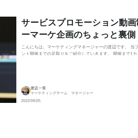
サービスプロモーション動
ーマーケ企画のちょっと裏側 
こんにちは。マーケティングマネージャーの渡辺です。 当
ント開催までの足取りをご紹介していきます。 開催まで1カ
Pharma Marketing Dayに向けた準備も終盤に差し掛か
LPができ番組制作も進む中で、改めて多くの関係者に支え
ントだなと実感します。 さ...
渡辺 一実
マーケティングチーム マネージャー
2022/09/20
,