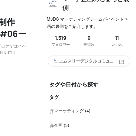
側
M3DC マーケティングチームがイベント企
画制作
画の裏側をご紹介します。
#06ー
1,519
9
11
フォロワー
投稿数
いいね
ブログではイベ
月を切り、
っています。告知用
エムスリーデジタルコミュニケーションズ株式会社
られているイベ
タグや日付から探す
タグ
マーケティング (4)
企画 (3)