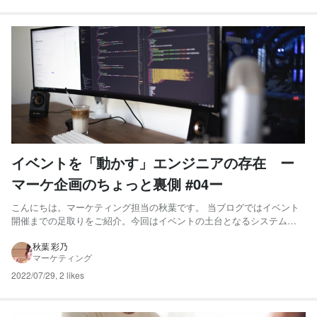
イベントを「動かす」エンジニアの存在 ー
マーケ企画のちょっと裏側 #04ー
こんにちは。マーケティング担当の秋葉です。 当ブログではイベント
開催までの足取りをご紹介。今回はイベントの土台となるシステムに
ついてお話します。 Pharma Marketing Dayでは、イベントに紐づく
様々なアウトプットにシステム開発が関わっています。例えば、イベ
秋葉 彩乃
マーケティング
ントのランディングページをウェブ上に公開した...
2022/07/29
,
2 likes