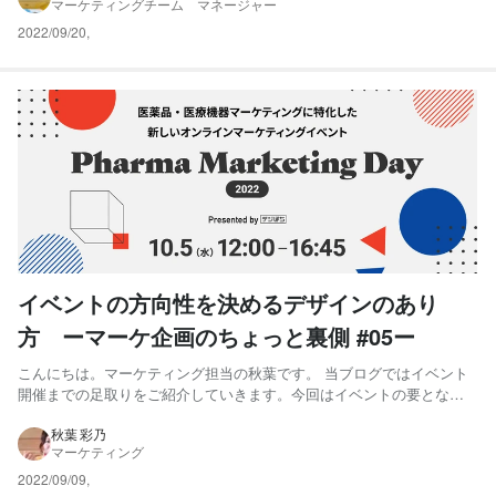
マーケティングチーム マネージャー
られているイベントだなと実感します。 さ...
2022/09/20
,
イベントの方向性を決めるデザインのあり
方 ーマーケ企画のちょっと裏側 #05ー
こんにちは。マーケティング担当の秋葉です。 当ブログではイベント
開催までの足取りをご紹介していきます。今回はイベントの要となる
ランディングページ（以下LP）と関連素材についてお話します。 一般
的にLPは、今回のようなイベントの特設ページとして、また広告施策
秋葉 彩乃
マーケティング
の遷移先として設置することが多いページです。そのため、通常...
2022/09/09
,