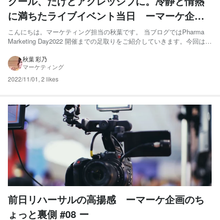
クール、だけどアグレッシブに。冷静と情熱
に満ちたライブイベント当日 ーマーケ企画
のちょっと裏側 #09ー
こんにちは。マーケティング担当の秋葉です。 当ブログではPharma
Marketing Day2022 開催までの足取りをご紹介していきます。今回はプ
ロジェクトの集大成、2022年10月5日のライブ配信当日についてお話し
ます。 当日は朝9時に集合。ライブ配信チームはリハーサルの設定を最
秋葉 彩乃
マーケティング
終確認、マーケティングチー...
2022/11/01
,
2 likes
前日リハーサルの高揚感 ーマーケ企画のち
ょっと裏側 #08 ー