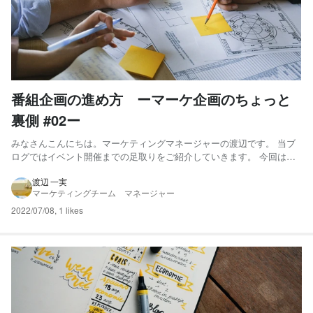
番組企画の進め方 ーマーケ企画のちょっと
裏側 #02ー
みなさんこんにちは。マーケティングマネージャーの渡辺です。 当ブ
ログではイベント開催までの足取りをご紹介していきます。 今回は番
組企画の進め方についてご紹介します。 7月某日、日本橋・小伝馬町の
オフィスでPharma Marketing Day2022で配信する自社セッションの企
渡辺 一実
マーケティングチーム マネージャー
画会議が開かれました。メンバーはラ...
2022/07/08
,
1 likes