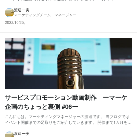
Marketing Day2022を無事に開催することができました。当日の様子に
ついては別記事にてご紹介しますね。 当イベントでは600名を超える方
渡辺 一実
マーケティングチーム マネージャー
にお申込みを頂きました。実は...
2022/10/25
,
サービスプロモーション動画制作 ーマーケ
企画のちょっと裏側 #06ー
こんにちは。マーケティングマネージャーの渡辺です。 当ブログでは
イベント開催までの足取りをご紹介していきます。 開催まで1カ月を切
り、Pharma Marketing Dayに向けた準備も終盤に差し掛かっていま
す。告知用LPができ番組制作も進む中で、改めて多くの関係者に支え
渡辺 一実