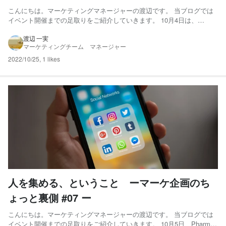
こんにちは。マーケティングマネージャーの渡辺です。 当ブログでは
イベント開催までの足取りをご紹介していきます。 10月4日は、
Pharma Marketing Day2022の前日リハーサルでした。 リハーサルで
は、演者の立ち位置に合わせたカメラや背景合成の調整、機材の設定
渡辺 一実
マーケティングチーム マネージャー
から、Ｑ出しのタイミングチェック、BGM...
2022/10/25
,
1 likes
人を集める、ということ ーマーケ企画のち
ょっと裏側 #07 ー
こんにちは。マーケティングマネージャーの渡辺です。 当ブログでは
イベント開催までの足取りをご紹介していきます。 10月5日、Pharma