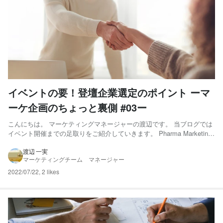
イベントの要！登壇企業選定のポイント ーマ
ーケ企画のちょっと裏側 #03ー
こんにちは。 マーケティングマネージャーの渡辺です。 当ブログでは
イベント開催までの足取りをご紹介していきます。 Pharma Marketing
Dayは、製薬・医療機器マーケティング向けのサービスを展開する複数
の企業の協力で成り立っているイベントです。今回は、登壇企業選定の
渡辺 一実
マーケティングチーム マネージャー
進め方についてお話したいと思います。...
2022/07/22
,
2 likes