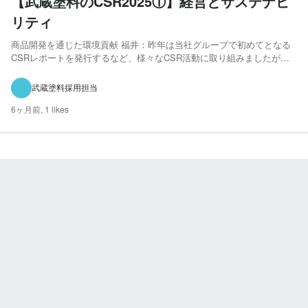
【武蔵塗料のCSR2025①】経営とサステナビ
リティ
商品開発を通じた環境貢献 福井：昨年は当社グループで初めてとなる
CSRレポートを発行するなど、様々なCSR活動に取り組みましたが、
振り返って みてどう思われますか。 山本：昨年のCSR活動で印象深か
ったことといえば、私は開発技術担当なので攻めのCSRに掲げている
武蔵塗料採用担当
「環境重視の商品創出」ですね。今年も、そこに注力し...
6ヶ月前,
1 likes