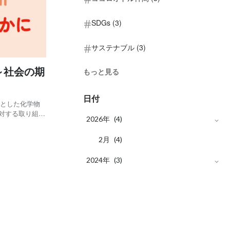
SDGs (3)
サステナブル (3)
～社会の期
もっと見る
日付
幹とした化学物
対する取り組み
2026年
(4)
せて変化し、現
費』の時代とい
月
2
(4)
2024年
(3)
月
12
(2)
月
11
(1)