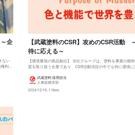
 ～企
【武蔵塗料のCSR】攻めのCSR活動 
待に応える～
きない
【環境重視の商品創出】 当社グループは、塗料を事業の根
諸権利で
質を取り扱う企業であり、CSR活動項目の中でも特に環境に
かしなが
を重要視しています。 一方、消費者行動はその時代にあわ
していま
在は“人と一緒に生み出すトキに参加したい”という『トキ消
武蔵塗料 採用担当
人事総務本部
われ、特徴として貢献性が挙げられていま...
2024/12/19
,
1 likes