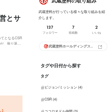
武蔵塗料の取り組み
武蔵塗料が行っている様々な取り組みを紹
経営とサ
介します。
137
7
2
フォロワー
投稿数
いいね
てとなるCSR
たが、振り返っ
武蔵塗料ホールディングス株式会社
「環境重視の商
タグや日付から探す
タグ
ビジョン/ミッション (4)
CSR (4)
ココロオドル仲間 (3)