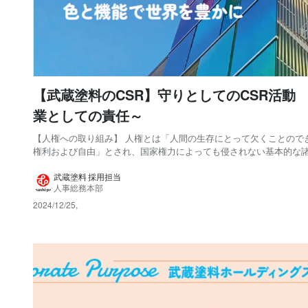
【武蔵塗料のCSR】守りとしてのCSR活動
業としての責任～
【人権への取り組み】 人権とは「人間の生存にとって欠くことので
権利および自由」とされ、国家権力によっても侵されない基本的な
あり、“一企業”や“一個人”が人権を守ることは当然のことです。 し
ら、現代社会においても依然として人権を阻害する行為が多く発生
武蔵塗料 採用担当
人事総務本部
す。当社グループは自社の企業活動やそ...
2024/12/25
,