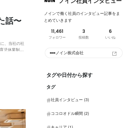
ノイン社員インタビュー
ノインで働く社員のインタビュー記事をま
た話〜
とめていきます
11,461
3
6
フォロワー
投稿数
いいね
前に、当社の社
 育児休業制度
ノイン株式会社
法」が改正さ
の育児休業の
タグや日付から探す
タグ
社員インタビュー (3)
ココロオドル瞬間 (2)
キャリア (1)