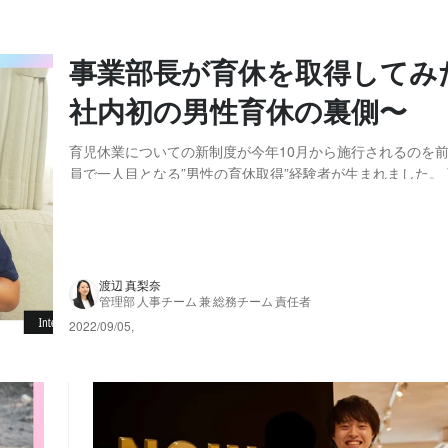
事業部長が育休を取得してみ
社内初の男性育休の裏側〜
育児休業についての新制度が今年10月から施行されるのを
員で一人目となる”男性の育休取得”経験者が生まれました。
の取得を促進するために、2021年6月に「育児・介護休業
れ、22年4月から段階的に施行されている最中ですが、男性
取得率はまだまだ低いのが現状です。 では...
渡辺 真梨奈
管理部 人事チーム 兼 総務チーム 責任者
2022/09/05
,