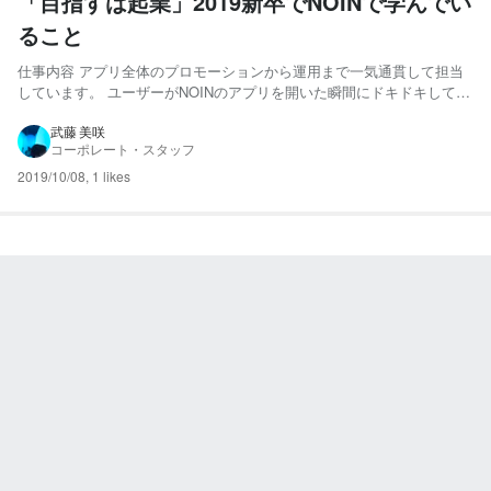
「目指すは起業」2019新卒でNOINで学んでい
ること
仕事内容 アプリ全体のプロモーションから運用まで一気通貫して担当
しています。 ユーザーがNOINのアプリを開いた瞬間にドキドキしてく
れる体験を作れるよう日々頑張っています。 今現在、世の中では何が
流行っていてNOINユーザーは何を求めていているのだろうか。 どうし
武藤 美咲
コーポレート・スタッフ
たら毎日来てくれるだろうか。どうしたらドキドキを...
2019/10/08
,
1 likes