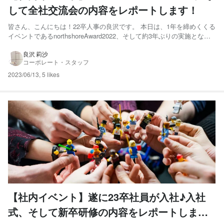
して全社交流会の内容をレポートします！
皆さん、こんにちは！22卒人事の良沢です。 本日は、1年を締めくくる
イベントであるnorthshoreAward2022、そして約3年ぶりの実施となっ
た全社交流会の内容をレポートします！ 【northshoreAwardとは？】
毎年サーファー(社員)が楽しみにしているnorthshoreAward。 例年は
良沢 莉沙
コーポレート・スタッフ
年...
2023/06/13
,
5 likes
【社内イベント】遂に23卒社員が入社♪入社
式、そして新卒研修の内容をレポートしま