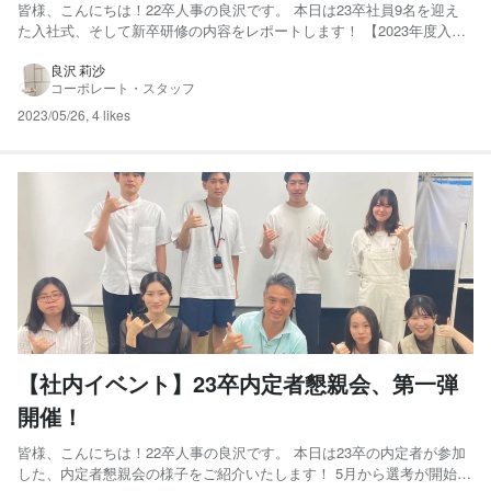
す！
皆様、こんにちは！22卒人事の良沢です。 本日は23卒社員9名を迎え
た入社式、そして新卒研修の内容をレポートします！ 【2023年度入社
式、実施！】 4月3日(月)、2023年度の新卒社員が9名、ノースショアに
ジョインしました。 今年度の入社式も、感染症対策を徹底した上で対
良沢 莉沙
コーポレート・スタッフ
面形式での実施。 移転したばかりのオフ...
2023/05/26
,
4 likes
【社内イベント】23卒内定者懇親会、第一弾
開催！
皆様、こんにちは！22卒人事の良沢です。 本日は23卒の内定者が参加
した、内定者懇親会の様子をご紹介いたします！ 5月から選考が開始し