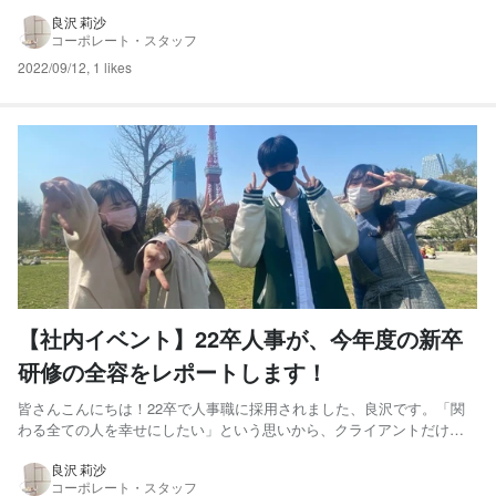
た23卒採用活動でしたが、7月には全ユニットの内定者が出揃いまし
た！ そして8月19日、弊社オフィスにて内定者懇親会を実施しました。
良沢 莉沙
コーポレート・スタッフ
23卒内定者は全9名！初めは緊張していた内定者...
2022/09/12
,
1 likes
【社内イベント】22卒人事が、今年度の新卒
研修の全容をレポートします！
皆さんこんにちは！22卒で人事職に採用されました、良沢です。「関
わる全ての人を幸せにしたい」という思いから、クライアントだけで
はなく社内の人々を幸せにできる人事の仕事に興味を持ちました。そ
して社長をはじめとした、私の面接に関わってくださった社員の方々
良沢 莉沙
コーポレート・スタッフ
の人柄に惹かれて、ノースショアに入社する運びとなりました。 今