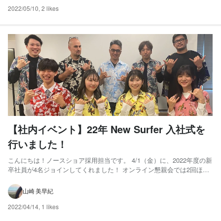
年...
2022/05/10
,
2 likes
【社内イベント】22年 New Surfer 入社式を
行いました！
こんにちは！ノースショア採用担当です。 4/1（金）に、2022年度の新
卒社員が4名ジョインしてくれました！ オンライン懇親会では2回ほど
顔を合わせていましたが、実際に対面で会うのはこの日が初めて！ フ
レッシュ…！ 入社式のようすはオンラインで全社に配信しました♪ ま
山崎 美早紀
た、式では、一人ひとりに決意表明をしてもら...
2022/04/14
,
1 likes