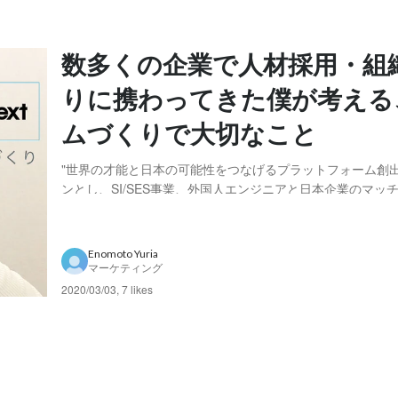
数多くの企業で人材採用・組
りに携わってきた僕が考える
ムづくりで大切なこと
"世界の才能と日本の可能性をつなげるプラットフォーム創出
ンとし、SI/SES事業、外国人エンジニアと日本企業のマッ
「Talent Hub」を運営するプレイネクストラボ。 2019年
特化の採用支援サービス「食リーチ」の提供を開始しました
な食リーチを率いる、井出...
Enomoto Yuria
マーケティング
2020/03/03
,
7 likes