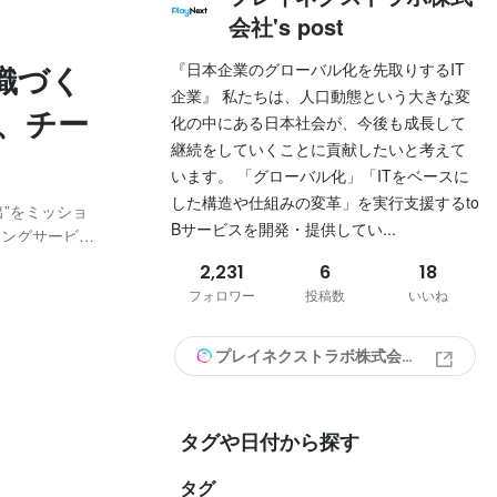
会社's post
『日本企業のグローバル化を先取りするIT
織づく
企業』 私たちは、人口動態という大きな変
、チー
化の中にある日本社会が、今後も成長して
継続をしていくことに貢献したいと考えて
います。 「グローバル化」「ITをベースに
した構造や仕組みの変革」を実行支援するto
”をミッショ
Bサービスを開発・提供してい...
チングサービス
8月より外食産業
2,231
6
18
。 今回はそん
フォロワー
投稿数
いいね
プレイネクストラボ株式会社
タグや日付から探す
タグ