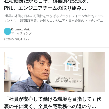
在宅勤務だからこそ、積極的な交流を。
PNL、エンジニアチームの取り組み
【PlayNextLab Interview】
"世界の才能と日本の可能性をつなげるプラットフォーム創出”をミッシ
ョンとし、SI/SES事業、外国人エンジニアと日本企業のマッチングサ
ービス「Talent Hub」を運営するプレイネクストラボ（以下、PNL）。
17カ国からメンバーが集まり、80%以上のエンジニアが外国籍という
Enomoto Yuria
マーケティング
「日本のグローバル化を先取りする企業」...
2020/04/28
,
4 likes
「社員が安心して働ける環境を目指して」代
表の柏に聞く、全員在宅勤務への道のり