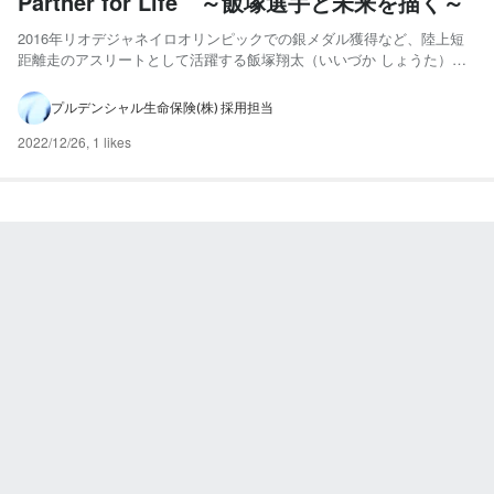
Partner for Life ～飯塚選手と未来を描く～
2016年リオデジャネイロオリンピックでの銀メダル獲得など、陸上短
距離走のアスリートとして活躍する飯塚翔太（いいづか しょうた）さ
ま。その実力もさることながら、競技者としてのポジティブなスタイル
で常に注目される存在です。今回は担当ライフプランナー・櫻井敏夫の
プルデンシャル生命保険(株) 採用担当
ナビゲートで、プルデンシャル生命のライフプランニングツー...
2022/12/26
,
1 likes