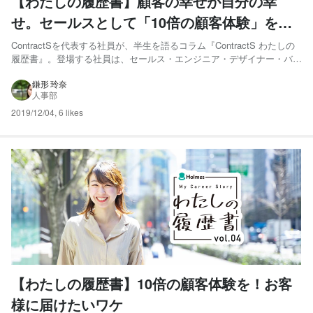
【わたしの履歴書】顧客の幸せが自分の幸
せ。セールスとして「10倍の顧客体験」を提
供するワケ
ContractSを代表する社員が、半生を語るコラム『ContractS わたしの
履歴書』。登場する社員は、セールス・エンジニア・デザイナー・バッ
クオフィス等の多岐にわたります。それぞれの分野で後世に残る仕事を
成し遂げようと日々奮闘するContractS社員。彼ら彼女らが自らの言葉
鎌形 玲奈
人事部
で語る努力や想い。読めばきっとあ...
2019/12/04
,
6 likes
【わたしの履歴書】10倍の顧客体験を！お客
様に届けたいワケ