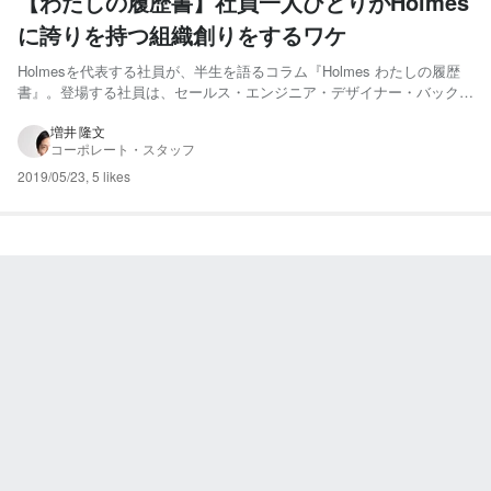
【わたしの履歴書】社員一人ひとりがHolmes
に誇りを持つ組織創りをするワケ
Holmesを代表する社員が、半生を語るコラム『Holmes わたしの履歴
書』。登場する社員は、セールス・エンジニア・デザイナー・バックオ
フィス等の多岐にわたります。 それぞれの分野で後世に残る仕事を成
し遂げようと日々奮闘するHolmes社員。彼ら彼女らが自らの言葉で語
増井 隆文
コーポレート・スタッフ
る努力や想い。読めばきっとあなたに役立つ何か...
2019/05/23
,
5 likes