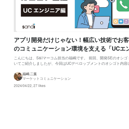
アプリ開発だけじゃない！幅広い技術でお客
のコミュニケーション環境を支える「UCエ
ニア」のオシゴト図鑑
こんにちは、S&Iマーコム担当の福嶋です。 前回、開発SEのオシゴ
いてご紹介しましたが、今回はUCデベロップメントのオシゴト内容
て、池田さん、金原さんにお話を伺ってきました！ [UCデベロップ
皆さん。左から多田さん、湯村さん、池田さん、金原さん] UCエン
福嶋 二葉
マーケットコミュニケーション
お仕事内容を教えてください。...
2024/04/22
,
27 likes