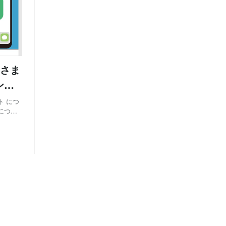
さま
ンジ
ト につ
につい
メントの
ジニアの