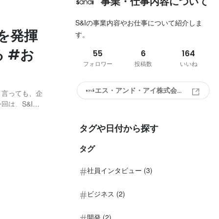
事業・仕事内容について
S&Iの事業内容やお仕事について紹介しま
を発揮
す。
 #お
55
6
164
フォロワー
投稿数
いいね
エス・アンド・アイ株式会社
」と言っても、企
回は、S&Iの
長の川辺さんに
年S&I入社。ネ
タグや日付から探す
タグ
社員インタビュー (3)
ビジネス (2)
開発 (2)