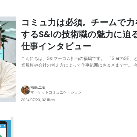
コミュ力は必須。チームで力
するS&Iの技術職の魅力に迫る
仕事インタビュー
こんにちは、S&Iマーコム担当の福嶋です。 「SIerのSE
業規模や会社の考え方によって仕事範囲はさまざまです。 今
技術職について、デジタルインテグレーション本部 副本部
お話を伺ってきました！ 川辺 隆史（かわべ たかし） 1993
ットワークSEとして...
福嶋 二葉
マーケットコミュニケーション
2024/07/23
,
32 likes