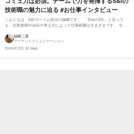
コミュ力は必須。チームで力を発揮するS&Iの
技術職の魅力に迫る #お仕事インタビュー
こんにちは、S&Iマーコム担当の福嶋です。 「SIerのSE」と言って
も、企業規模や会社の考え方によって仕事範囲はさまざまです。 今回
は、S&Iの技術職について、デジタルインテグレーション本部 副本部長
の川辺さんにお話を伺ってきました！ 川辺 隆史（かわべ たかし）
福嶋 二葉
マーケットコミュニケーション
1993年S&I入社。ネットワークSEとして...
2024/07/23
,
32 likes