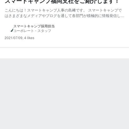
スマートキャンプ福岡支社をご紹介します！
こんにちは！スマートキャンプ人事の島﨑です。 スマートキャンプで
はさまざまなメディアやブログを通して各部門が積極的に情報発信して
います。 Wantedlyでは、それらの記事を一挙にまとめてご紹介させて
いただきます！ 今回は「スマートキャンプ福岡支社」です！ 福岡支社
スマートキャンプ採用担当
コーポレート・スタッフ
はスマートキャンプ2つ目の地方拠点として、202...
2021/07/09
,
4 likes