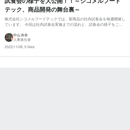
試食会の様子を大公開！！～シコメルフード
テック、商品開発の舞台裏～
株式会社シコメルフードテックでは、新商品の社内試食会を毎週開催し
ています。 今回は社内試食会実施までの流れと、試食会の様子をご紹
介いたします！ （トップ写真は、商品企画部・商品開発職の竹中忍
と、人事の中山奈奈です） 試食会の流れ 試食会の様子をご紹介 まず
中山 奈奈
人事責任者
は、ライセンス事業部！ つづいて、商品企画部の試食会です！...
2022/11/08
,
5 likes