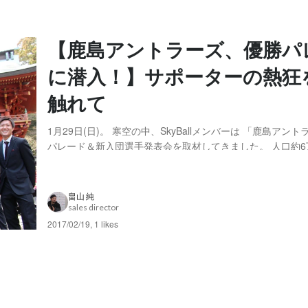
【鹿島アントラーズ、優勝パ
に潜入！】サポーターの熱狂
触れて
1月29日(日)。 寒空の中、SkyBallメンバーは 「鹿島アン
パレード＆新入団選手発表会を取材してきました。 人口約6
町のチームが、世界最高のクラブ「レアル・マドリード」を
は記憶に新しいところ。 ※ホームタウンは、茨城県鹿嶋市
来市、行方市、鉾田市 ※茨城...
畠山 純
sales director
2017/02/19
,
1 likes