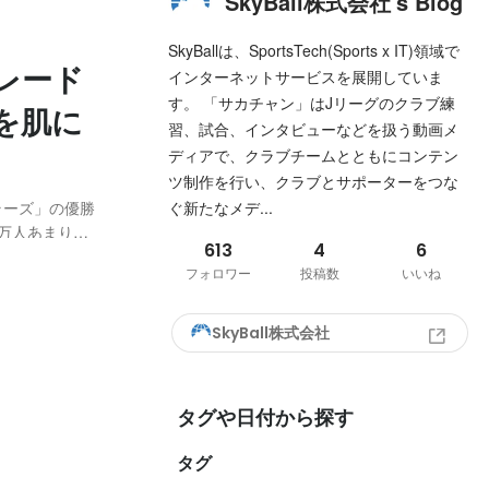
SkyBall株式会社's Blog
SkyBallは、SportsTech(Sports x IT)領域で
レード
インターネットサービスを展開していま
す。 「サカチャン」はJリーグのクラブ練
を肌に
習、試合、インタビューなどを扱う動画メ
ディアで、クラブチームとともにコンテン
ツ制作を行い、クラブとサポーターをつな
トラーズ」の優勝
ぐ新たなメデ...
万人あまりの
613
4
6
追い詰めたの
フォロワー
投稿数
いいね
、神栖市、潮
SkyBall株式会社
タグや日付から探す
タグ