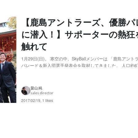
【鹿島アントラーズ、優勝パ
に潜入！】サポーターの熱狂
触れて
1月29日(日)。 寒空の中、SkyBallメンバーは 「鹿島アン
パレード＆新入団選手発表会を取材してきました。 人口約6
町のチームが、世界最高のクラブ「レアル・マドリード」を
は記憶に新しいところ。 ※ホームタウンは、茨城県鹿嶋市
来市、行方市、鉾田市 ※茨城...
畠山 純
sales director
2017/02/19
,
1 likes