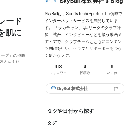
SkyBall株式会社's Blog
SkyBallは、SportsTech(Sports x IT)領域で
レード
インターネットサービスを展開していま
す。 「サカチャン」はJリーグのクラブ練
を肌に
習、試合、インタビューなどを扱う動画メ
ディアで、クラブチームとともにコンテン
ツ制作を行い、クラブとサポーターをつな
トラーズ」の優勝
ぐ新たなメデ...
万人あまりの
613
4
6
追い詰めたの
フォロワー
投稿数
いいね
、神栖市、潮
SkyBall株式会社
タグや日付から探す
タグ