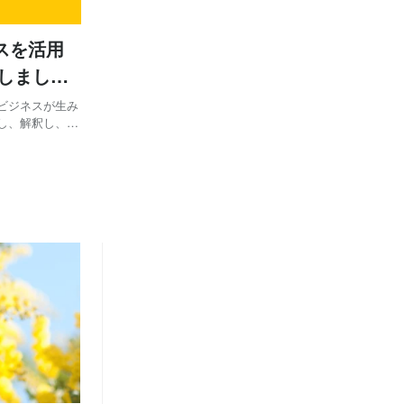
スを活用
しまし
ビジネスが生み
し、解釈し、新
ータ分析の力
続的な提供価値