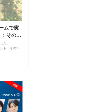
月
月
月
1
9
6
(1)
(1)
(1)
月
7
(1)
月
5
(1)
チームで実
ト：その
月
2
(1)
開した、
ベント：その1）
の方々からコメ
ベントでは話し