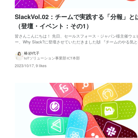
SlackVol.02：チームで実践する「分報」と
（登壇・イベント：その1）
皆さんこんにちは！ 先日、セールスフォース・ジャパン様主催ウェ
ー、Why Slack?に登壇させていただきました🙌 『チームのやる気
を上げるちょっとした仕組み。凸版印刷の実践する「分報」とは？』
版印刷＝現：TOPPANデジタル） という大層なサブタイトルを掲げ
椿 紗代子
IoTソリューション事業部 ICT本部
ルディスカッション形式で取り組...
2023/10/17
,
9 likes