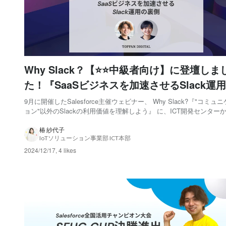
Why Slack？【⭐️⭐️中級者向け】に登壇しま
た！『SaaSビジネスを加速させるSlack運
側』大公開！
9月に開催したSalesforce主催ウェビナー、 Why Slack?『"コミュ
ョン"以外のSlackの利用価値を理解しよう』 に、ICT開発センター
が登壇させていただきました🙌 本記事では、その時の登壇内容を余
なく、実際のチャンネル名や画面も公開しながらご紹介させていた
椿 紗代子
IoTソリューション事業部 ICT本部
思います！...
2024/12/17
,
4 likes