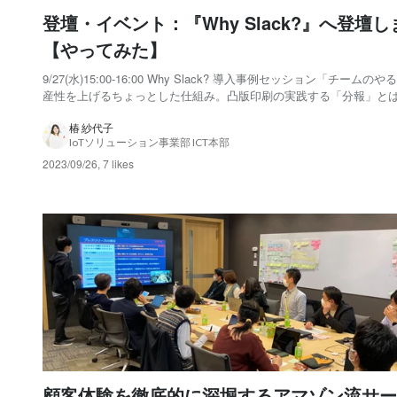
登壇・イベント：『Why Slack?』へ登壇し
【やってみた】
9/27(水)15:00-16:00 Why Slack? 導入事例セッション「チームの
産性を上げるちょっとした仕組み。凸版印刷の実践する「分報」と
なんとこの度、お声がけいただきウェビナーに登壇することとなりま
2020年の「まずは導入してみた」記事 からはや3年…、ICT開発セ
椿 紗代子
IoTソリューション事業部 ICT本部
で...
2023/09/26
,
7 likes
顧客体験を徹底的に深堀するアマゾン流サー