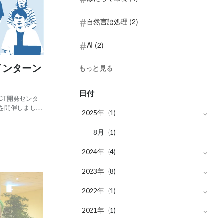
自然言語処理 (2)
AI (2)
もっと見る
日付
ICT開発センタ
を開催しまし
2025年
(1)
お伝えします！
となど、リアル
月
8
(1)
2024年
(4)
月
2023年
12
(1)
(8)
月
月
2022年
11
12
(1)
(2)
(1)
月
月
月
2021年
10
5
4
(1)
(2)
(1)
(1)