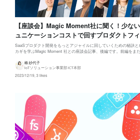
【座談会】Magic Moment社に聞く！少な
ュニケーションコストで回すプロダクトフィ
バックループのヒント-後編
SaaSプロダクト開発をもっとアジャイルに回していくための秘訣と
カギを学ぶMagic Moment 社との座談会記事、後編です。前編をま
いない方はこちら から。 それでは後編、はじまります！👏 参加者 Gu
TOPPANデジタル株式会社（review-it!チーム） 今井 洋志（P
椿 紗代子
IoTソリューション事業部 ICT本部
2023/12/19
,
3 likes