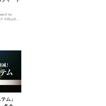
t! for
🎉 今回は出展
ageとは 「校正
ステム」
で、各企業