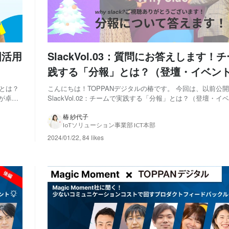
国活用
SlackVol.03：質問にお答えします！
践する「分報」とは？（登壇・イベン
2）
Pとは？
こんにちは！TOPPANデジタルの椿です。 今回は、以前公
ーが卓越
SlackVol.02：チームで実践する「分報」とは？（登壇・イ
促進する
の続編となります。イベント後、ありがたいことにたくさん
る年次
ントをいただき、全て読ませていただきました。今回は、イ
椿 紗代子
IoTソリューション事業部 ICT本部
きれなかった#timesの話と...
2024/01/22
,
84 likes