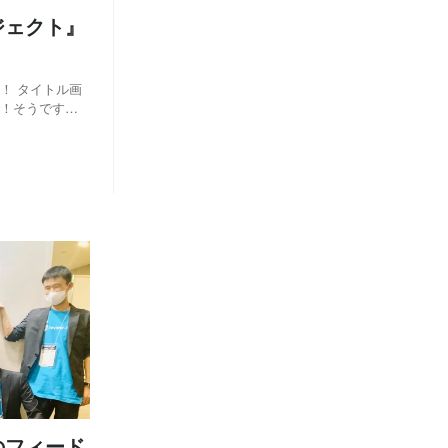
ジェクト』
！ タイトル画
で！そうです、
の「ミモザの日
でもあります。
のフィード