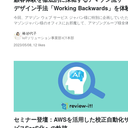
デザイン手法「Working Backwards」を
ストーリー化によりサービス利用イメージを
今回、アマゾン ウェブ サービス ジャパン様に特別に企画していた
マゾンジャパン様のオフィスにお邪魔して、アマゾングループ様全
化することの重要性を発見。
している顧客中心の手法「Working Backwards」を体験してきまし
TOPPANからは9名が名乗りを上げ、ワークショップを開催していた
椿 紗代子
IoTソリューション事業部 ICT本部
した。アマゾン ウェブ...
2023/05/08
,
12 likes
セミナー登壇：AWSを活用した校正自動化
ビスSaaS化への軌跡