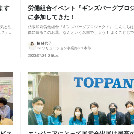
ます
労働組合イベント『ギンズバーグプロ
に参加してきた！
やる気と生
凸版印刷労働組合『ギンズバーグプロジェクト』 こんにちは
は？」
像に映るこのお花、なんという名前でしょう！ よくご存じ
した👏
「ミモザ」です。 ミモザは可愛らしいだけでなく、3月8日
ンター
（国際女性デー）」では、女性に贈られるシンボリックな花
椿 紗代子
IoTソリューション事業部 ICT本部
今回は、普段の投稿と少し趣向を変えてト...
2023/07/24
,
2 likes
ビス
エンジニアにとって展示会出展は最高