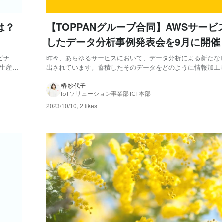
は？
【TOPPANグループ合同】AWSサービ
したデータ分析事例発表会を9月に開催
た！
ビナ
昨今、あらゆるサービスにおいて、データ分析による新たな
と生産性
出されています。蓄積したそのデータをどのように情報加工
（※凸
たな価値へと導いていくのか、そしてそのやり方は…？ デ
てパネ
は、新たなビジネスチャンスの創出のみならず、顧客への継
椿 紗代子
IoTソリューション事業部 ICT本部
をアップデートするサービスやプロダクトの武器...
2023/10/10
,
2 likes