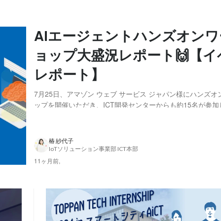
AIエージェントハンズオン
ョップ大盛況レポート🙌【イ
レポート】
7月25日、アマゾン ウェブ サービス ジャパン様にハンズ
ップを開催いただき、ICT開発センターからも約15名が参
TOPPAN全体では、40名以上の参加となり、その注目度や
期待も高まるワークショップとなりました。 アマゾン ウェブ
ャパン様はTOPPANのDX推...
椿 紗代子
IoTソリューション事業部 ICT本部
11ヶ月前,