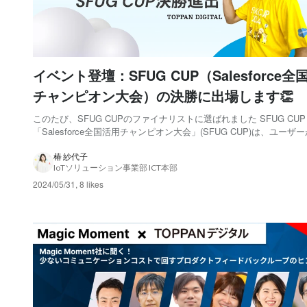
イベント登壇：SFUG CUP（Salesforce全
チャンピオン大会）の決勝に出場します👏
このたび、SFUG CUPのファイナリストに選ばれました SFUG CU
「Salesforce全国活用チャンピオン大会」(SFUG CUP)は、ユーザ
した導入事例を共有することにより、さらなるSalesforceの活用を
ことを目的に開催する、株式会社セールスフォース・ジャパンによ
椿 紗代子
IoTソリューション事業部 ICT本部
最...
2024/05/31
,
8 likes