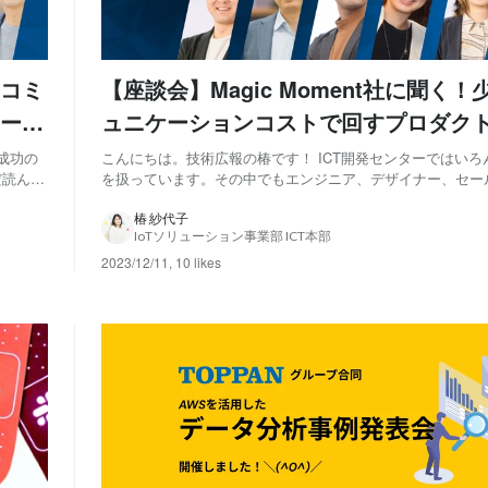
いコミ
【座談会】Magic Moment社に聞く
ード
ュニケーションコストで回すプロダク
バックループのヒント-前編
成功の
こんにちは。技術広報の椿です！ ICT開発センターではい
だ読んで
を扱っています。その中でもエンジニア、デザイナー、セー
est
と各職種メンバーがスクラムチームを組み、プロダクト開発
dM：プロ...
「review-it! （レヴュイット）」チーム（以降、reviチーム
椿 紗代子
IoTソリューション事業部 ICT本部
クトの急成長を目指して...
2023/12/11
,
10 likes