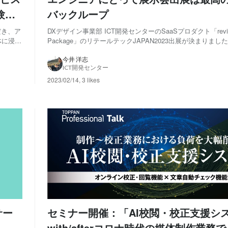
体験。
バックループ
具体
だき、ア
DXデザイン事業部 ICT開発センターのSaaSプロダクト「review-i
体に浸透
Package」のリテールテックJAPAN2023出展が決まりました
た。
に向けた取り組みを紹介していきます！ review-it! for Pack
だきま
業務の"見なくていい"をつくる」をコンセプトに校...
今井 洋志
ICT開発センター
2023/02/14
,
3 likes
サー
セミナー開催：「AI校閲・校正支援シ
with/afterコロナ時代の媒体制作業務