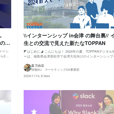
し
\\インターンシップ in会津 の舞台裏// インターン
用の裏
生との交流で見えた新たなTOPPAN
ニケーシ
◤はじめに◢ こんにちは！ 2024年の夏、TOPPANデジタル
から2名
ーは、福島県会津若松市で会津大生向けのインターンシップ
すこと
た。 この記事では、そのインターンシップの裏側について
だこうと
準備段階から本番の様子、インターン生との交流で感じたこ
森 万由花
情報BU マーケティングDX事業部
な体験談を主催社目線でお届けしま...
2024/11/14
,
8 likes