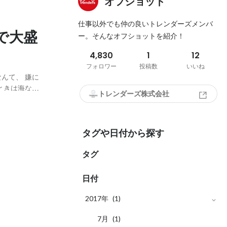
オフショット
仕事以外でも仲の良いトレンダーズメンバ
Qで大盛
ー。そんなオフショットを紹介！
4,830
1
12
フォロワー
投稿数
いいね
んて、 嫌に
ときは海なの
トレンダーズ株式会社
人達と一緒に海
レッツラ泳ご
タグや日付から探す
タグ
日付
2017年
(1)
月
7
(1)