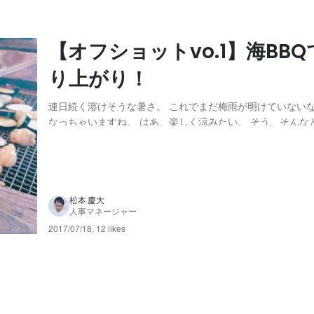
【オフショットvo.1】海BB
り上がり！
連日続く溶けそうな暑さ。 これでまだ梅雨が明けていないな
なっちゃいますね。 はあ、楽しく涼みたい。 そう、そんな
です。 LOVE SEAでございます！ ということで、 会社の
に行ってきました。 フッ、今年も始まったな、夏が。 さあ
う！！ といきなり出来ないのが大人...
松本 慶大
人事マネージャー
2017/07/18
,
12 likes