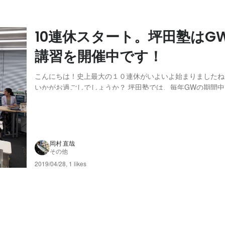
10連休スタート。坪田塾はG
講習を開催中です！
こんにちは！史上最大の１０連休がいよいよ始まりましたね
いかがお過ごしでしょうか？ 坪田塾では、毎年GWの期間
期間」として授業をしています。 生徒さんたちも皆さん学
し、その間に学習習慣を付けたり、学校があるとき以上のペ
進めることができたり、あるいは休み中に他のライバ...
岡村 直哉
その他
2019/04/28
,
1 likes