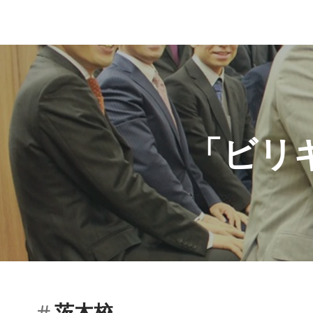
「ビリ
茨木校