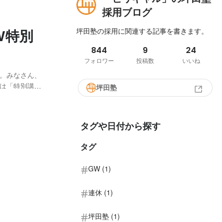
採用ブログ
坪田塾の採用に関連する記事を書きます。
W特別
844
9
24
フォロワー
投稿数
いいね
。みなさん、
中は「特別講習
坪田塾
校が休みです
ースで学習を
タグや日付から探す
タグ
GW (1)
連休 (1)
坪田塾 (1)