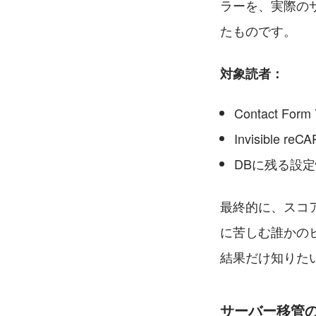
ラーを、実際の
たものです。
対象読者：
Contact F
Invisibl
DBに残る設
最終的に、スコ
に苦しむ誰かの
結果だけ知りたい
サーバー移管