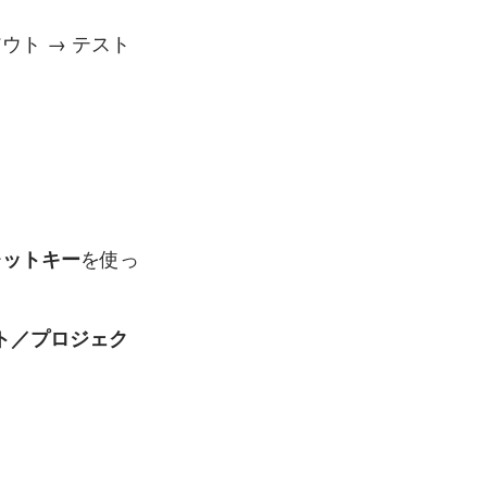
ウト → テスト
を使っ
レットキー
ント／プロジェク