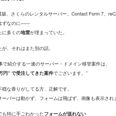
の構築、さくらのレンタルサーバー、Contact Form 7、reCA
はずなのに――
上に多くの
が埋まっていた。
地雷
たが、それはまた別の話。
記事で紹介する一連のサーバー・ドメイン移管案件は、
でございます。
7万円” で受注してきた案件
不穏な香りがしてる方、正解です。
サーバーは動かず、フォームは飛ばず、画像も表示され
でも特に手ごわかった
フォームが送れない