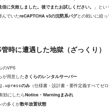
」とい
送信に失敗しました。後でまたお試しください。
潜んでいた
との戦いに絞っ
reCAPTCHA v3の沈黙系バグ
移管時に遭遇した地獄（ざっくり）
のVPS
らが用意した
さくらのレンタルサーバー
は
（仕様書・設計書・要件定義すべてゼロ
のみ
.wpress
を有効にしたら
Notice・Warningまみれ
ンの多くが
数年放置状態