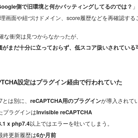
」
oogle側で旧環境と何かバッティングしてるのでは？
Aの管理画面や紐づけドメイン、score履歴などを再確認す
明確な衝突は見つからなかったが、
価がまだ十分に立っておらず、低スコア扱いされている
eCAPTCHA設定はプラグイン経由で行われていた
rm 7とは別に、
が導入されて
reCAPTCHA用のプラグイン
たプラグインは
Invisible reCAPTCHA
以上ではエラーを吐いてしまう。
.1 x php7.4
最終更新履歴は
6か月前