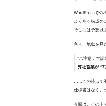
WordPressで
よくある構成の
そこには予想以
色々、地獄を見
⚠️注意：本
弊社営業が “
……この時点で
仕様書はなく、
今回は、その中