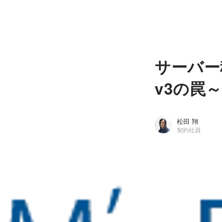
サーバー
v3の罠～
松田 翔
契約社員