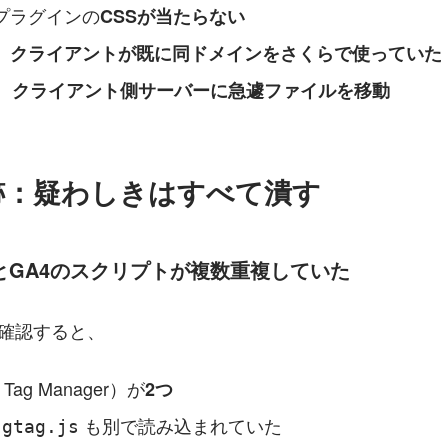
プラグインの
CSSが当たらない
、
クライアントが既に同ドメインをさくらで使っていた
、
クライアント側サーバーに急遽ファイルを移動
跡：疑わしきはすべて潰す
TMとGA4のスクリプトが複数重複していた
を確認すると、
 Tag Manager）が
2つ
 
 も別で読み込まれていた
gtag.js