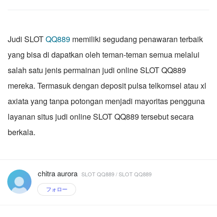
Judi SLOT 
QQ889 
memiliki segudang penawaran terbaik 
yang bisa di dapatkan oleh teman-teman semua melalui 
salah satu jenis permainan judi online SLOT QQ889 
mereka. Termasuk dengan deposit pulsa telkomsel atau xl 
axiata yang tanpa potongan menjadi mayoritas pengguna 
layanan situs judi online SLOT QQ889 tersebut secara 
berkala.
chitra aurora
SLOT QQ889 / SLOT QQ889
フォロー