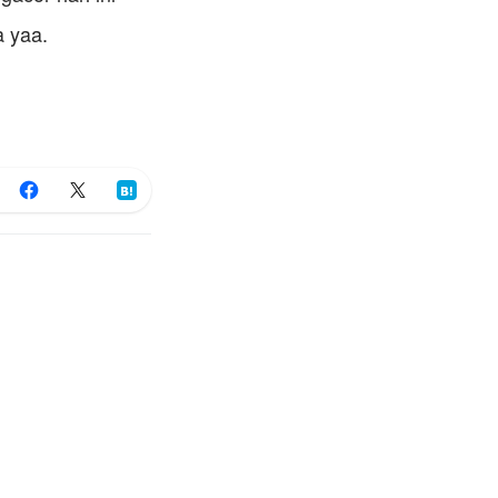
a yaa.