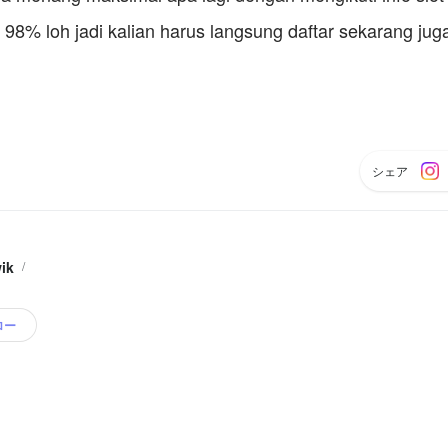
 98% loh jadi kalian harus langsung daftar sekarang jug
シェア
/
wik
ロー