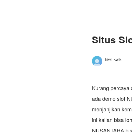
Situs S
kiwil kwik
kiwil kwik
Kurang percaya d
ada demo 
slot 
menjanjikan keme
ini kalian bisa
NUSANTARA bisa m