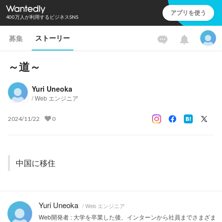
アプリを使う
400万人が利用するビジネスSNS
ストーリー
募集
～道～
Yuri Uneoka
/ Web エンジニア
2024/11/22
0
中国に移住
Yuri Uneoka
/ Web エンジニア
Web開発者 : 大学を卒業した後、インターンから社員までさまざま