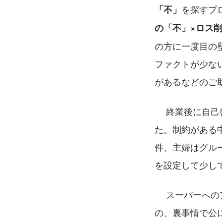
を探すプ
「不」
の「不」×ロス
の方に一度目の
ファクトが少な
があるなどのご
 　終業後に自
た。制約がある
件、主婦はグルー
を設定して少し
 　スーパーへ
の、裏事情で公