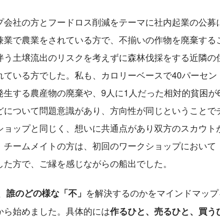
プ会社の方とフードロス削減をテーマに社内起業の公募
兼業で農業をされている方で、不揃いの作物を廃棄する
伴う土壌流出のリスクを考えずに森林伐採をする近隣の
れている方でした。私も、カロリーベースで40パーセン
発生する農産物の廃棄や、9人に1人だった相対的貧困が
どについて問題意識があり、方向性が同じということで
ショップと同じく、想いに共通点があり双方のスカウト
。チームメイトの方は、初回のワークショップにおいて
した方で、ご縁を感じながらの船出でした。
、
を解決するのかをマインドマップ
誰のどの様な「不」
から始めました。具体的には
作るひと、売るひと、買う