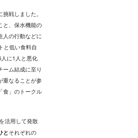
に挑戦しました。
こと、保水機能の
住人の行動などに
トと低い食料自
6人に1人と悪化
チーム結成に至り
が重なることが参
「食」のトークル
を活用して発散
それぞれの
ひと