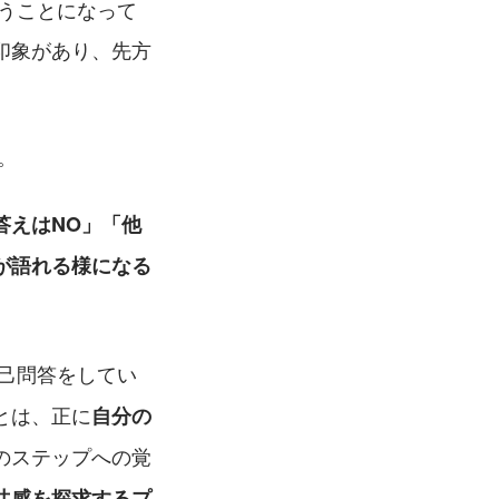
うことになって
印象があり、先方
。
。
答えはNO」「他
が語れる様になる
己問答をしてい
とは、正に
自分の
のステップへの覚
共感を探求するプ