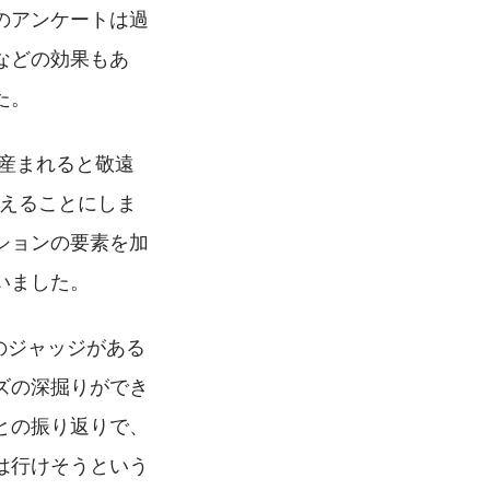
のアンケートは過
などの効果もあ
た。
産まれると敬遠
替えることにしま
ションの要素を加
いました。
のジャッジがある
ズの深掘りができ
との振り返りで、
は行けそうという