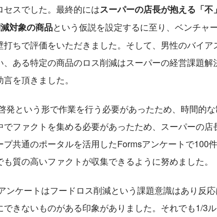
ロセスでした。最終的には
スーパーの店長が抱える「不
という仮説を設定するに至り、ベンチャ
削減対象の商品
壁打ちで評価をいただきました。そして、男性のバイア
い、ある特定の商品のロス削減はスーパーの経営課題解
助言を頂きました。
己啓発という形で作業を行う必要があったため、時間的な
中でファクトを集める必要があったため、スーパーの店長
プ共通のポータルを活用したFormsアンケートで100
でも質の高いファクトが収集できるように努めました。
のアンケートはフードロス削減という課題意識はあり反応
にできないものがある印象がありました。それでも1/3