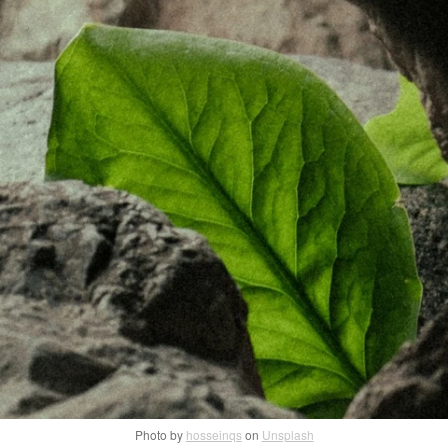
Photo by
hosseinqs
on
Unsplash