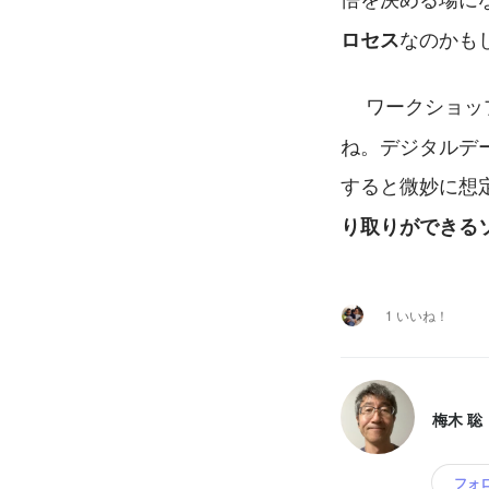
なのかも
ロセス
 　ワークショ
ね。デジタルデ
すると微妙に想
り取りができる
1 いいね！
梅木 聡
フォ