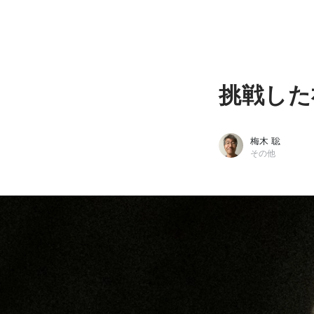
挑戦した
梅木 聡
その他