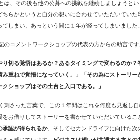
トとは、その後も他の公募への挑戦を継続しましょうとい
どちらかというと自分の想いに合わせていただいていた
ってしまい、あっという間に１年が経ってしまいました
下記のコメントワークショップの代表の方からの助言です
やり切る覚悟はあるか？あるタイミングで変わるのか？
積み重ねで覚悟になっていく。」「その為にストーリー
ークショップはその土台と入口である。」
く刺さった言葉で、この１年間はこれを何度も見返し自
場をお借りしてストーリーを書かせていただいているこ
、そしてセカンドライフに向けた次
の承認が得られるか
なると感じています。
ビジネスは想いが共通する方との