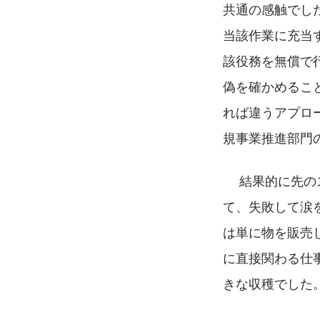
共通の感触でし
当該作業に充当
該役務を無償で
偽を確かめるこ
れば違うアプロ
規事業推進部門
 　結果的に先
て、失敗して涙
は単に物を販売
に直接関わる仕
きな収穫でした