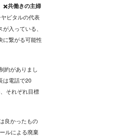
✖️
」
共働きの主婦
ーヤピタルの代表
スが入っている、
決に繋がる可能性
制約がありまし
は電話で20
件、それぞれ目標
は良かったもの
ルールによる廃棄