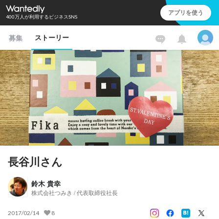
アプリを使う
400万人が利用するビジネスSNS
ストーリー
募集
長谷川さん
鈴木 貴幸
株式会社つみき / 代表取締役社長
2017/02/14
8