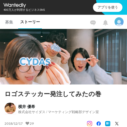
アプリを使う
400万人が利用するビジネスSNS
ストーリー
募集
ロゴステッカー発注してみたの巻
横井 優希
株式会社サイダス / マーケティング戦略部デザイン室
2018/12/17
29