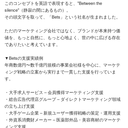
このコンセプトを英語で表現すると、"Between the 
silence"（静寂の間にあるもの）。

その頭文字を取って、「Bets」という社名が生まれました。

ただのマーケティング会社ではなく、ブランドが本来持つ価
値を、もっと自然に、もっと心地よく、世の中に広げる存在
でありたいと考えています。

▼Betsの支援実績例

年商数億円〜数千億円規模の事業会社様を中心に、マーケテ
ィング戦略の立案から実行まで一貫した支援を行っていま
す。

・大手求人サービス – 会員獲得マーケティング支援

・総合広告代理店グループ – ダイレクトマーケティング領域
の立ち上げ支援

・大手ゲーム企業 – 新規ユーザー獲得戦略の策定・運用支援

・外資系消費財メーカー – 医薬部外品・美容商材のマーケテ
ィング支援
