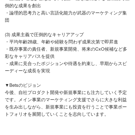
倒的な成果を創出

・論理的思考力と高い言語化能力が武器のマーケティング集
団

(3) 成果主義で圧倒的なキャリアアップ

・平均年齢28歳、年齢や経験を問わず成果次第で即昇進

・既存事業の責任者、新規事業開発、将来のCxO候補など多
彩なキャリアパスを提供

・成果に見合ったポジションや待遇を約束し、早期からスピ
ーディーな成長を実現

▼Betsのビジョン

今後、自社プロダクト開発や新規事業にも注力していく予定
です。メイン事業のマーケティング支援でさらに大きな利益
を生み出しながら、新規事業にも投資を行うことで事業ポー
トフォリオを展開していくことを志向しています。