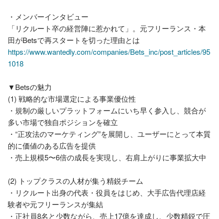
・メンバーインタビュー

「リクルート卒の経営陣に惹かれて」。元フリーランス・本
https://www.wantedly.com/companies/Bets_inc/post_articles/95
1018
▼Betsの魅力

(1) 戦略的な市場選定による事業優位性

・規制の厳しいプラットフォームにいち早く参入し、競合が
多い市場で独自ポジションを確立

・“正攻法のマーケティング”を展開し、ユーザーにとって本質
的に価値のある広告を提供

・売上規模5〜6倍の成長を実現し、右肩上がりに事業拡大中

(2) トップクラスの人材が集う精鋭チーム

・リクルート出身の代表・役員をはじめ、大手広告代理店経
験者や元フリーランスが集結

・正社員8名と少数ながら、売上17億を達成し、少数精鋭で圧