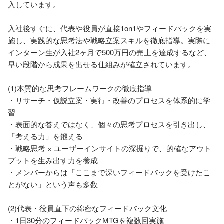
入しています。

入社後すぐに、代表や役員が直接1on1やフィードバックを実
施し、実践的な思考法や戦略立案スキルを徹底指導。実際に
インターン生が入社2ヶ月で500万円の売上を達成するなど、
早い段階から成果を出せる仕組みが確立されています。

(1)本質的な思考フレームワークの徹底指導

・リサーチ・仮説立案・実行・改善のプロセスを体系的に学
習

・表面的な答えではなく、個々の思考プロセスを引き出し、
「考える力」を鍛える

・戦略思考 × ユーザーインサイトの深掘りで、的確なアウト
プットを生み出す力を養成

・メンバーからは「ここまで深いフィードバックを受けたこ
とがない」という声も多数

(2)代表・役員直下の綿密なフィードバック文化

・1日30分のフィードバックMTGを複数回実施
