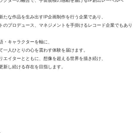
ラクターの融合で、宇宙規模の感動を届けるIP創出レーベルへ

新たな作品を生み出すIP企画制作を行う企業であり、

トのプロデュース、マネジメントを手掛けるレコード企業でもありま
語・キャラクターを軸に、

て一人ひとりの心を震わす体験を届けます。

リエイターとともに、想像を超える世界を描き続け、

更新し続ける存在を目指します。