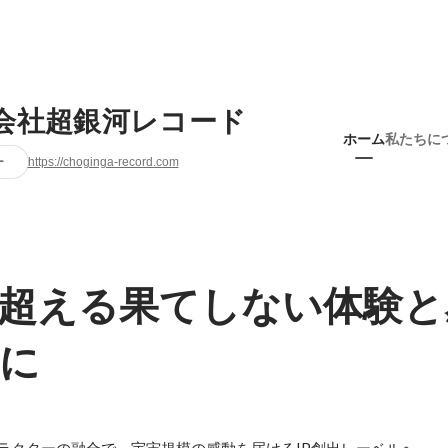
会社超銀河レコード
ホーム
私たちに
ー
https://choginga-record.com
超える果てしない体験と
に