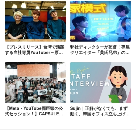
【プレスリリース】台湾で活躍
弊社ディレクターが監督！専属
する当社専属YouTuber三原慧
クリエイター「黄氏兄弟」の
悟/JUNちゃん/TOMMYによるチ
MVを監督した日本人ディレク
ャンネルの登録者数が100万人
ターが台湾の複数メディアに紹
突破！
介されました
【Meta・YouTube両巨頭の公
Sujin｜正解がなくても、まず
式セッション！】CAPSULEが
動く。韓国オフィス立ち上げメ
クリエイター交流イベント
ンバーの挑戦。
「Linkup 春日小聚」を開催！
プラットフォームの最新トレン
ドを深掘り