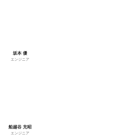
坂本 優
エンジニア
船越谷 充昭
エンジニア