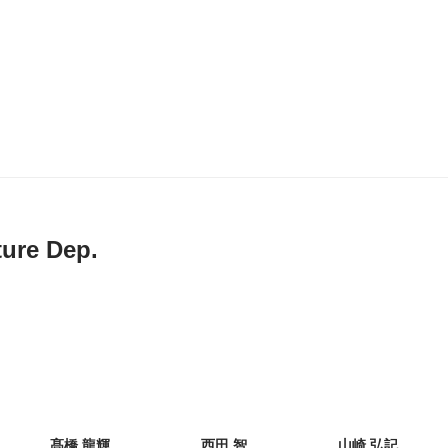
ture Dep.
髙橋 龍輝
西田 智
山崎 弘記