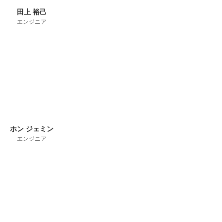
田上 裕己
エンジニア
ホン ジェミン
エンジニア