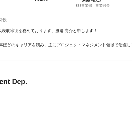
SES事業部 事業部長
締役
で代表取締役を務めております、渡邉 亮介と申します！

年ほどのキャリアを積み、主にプロジェクトマネジメント領域で活躍して.
ent Dep.