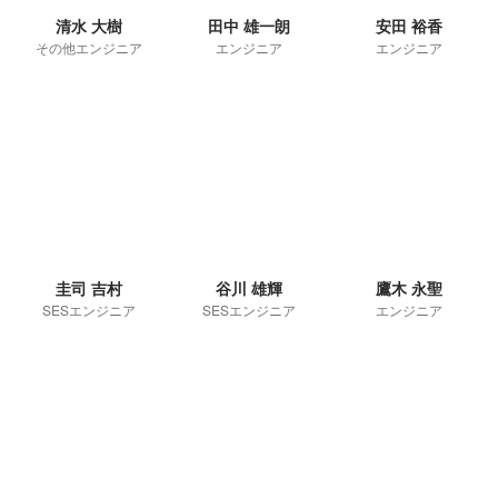
清水 大樹
田中 雄一朗
安田 裕香
その他エンジニア
エンジニア
エンジニア
圭司 吉村
谷川 雄輝
鷹木 永聖
SESエンジニア
SESエンジニア
エンジニア