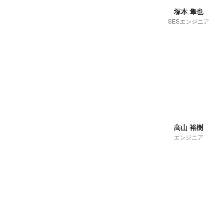
塚本 隼也
SESエンジニア
高山 裕樹
エンジニア