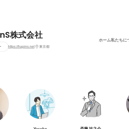
InS株式会社
ホーム
私たちに
ー
https://hapins.net
東京都
Yusuke
斎藤 祐之介