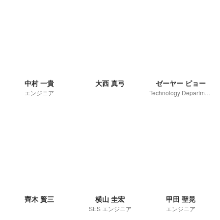
中村 一貴
大西 真弓
ゼーヤー ピョー
エンジニア
Technology Department
齊木 賢三
横山 圭宏
甲田 聖晃
SES エンジニア
エンジニア