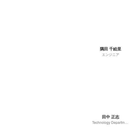
隅田 千絵里
エンジニア
田中 正志
Technology Department