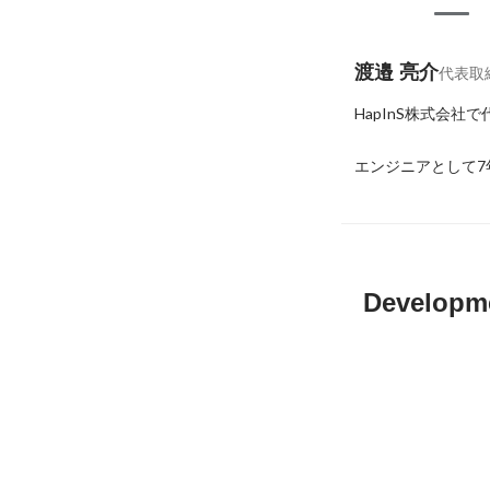
渡邉 亮介
代表取
HapInS株式会社
エンジニアとして7
Developm