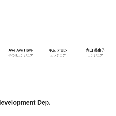
Aye Aye Htwe
キム デヨン
内山 美生子
その他エンジニア
エンジニア
エンジニア
development Dep.