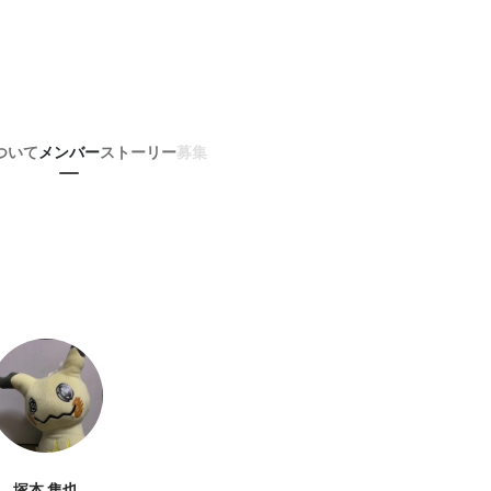
ついて
メンバー
ストーリー
募集
塚本 隼也