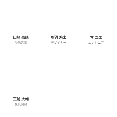
山崎 奈緒
鳥羽 悠太
マ ユエ
受託営業
デザイナー
エンジニア
三浦 大輔
受託開発