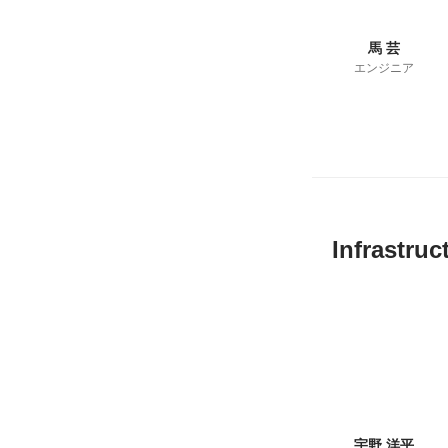
馬 芸
エンジニア
Infrastruc
宇野 洋平