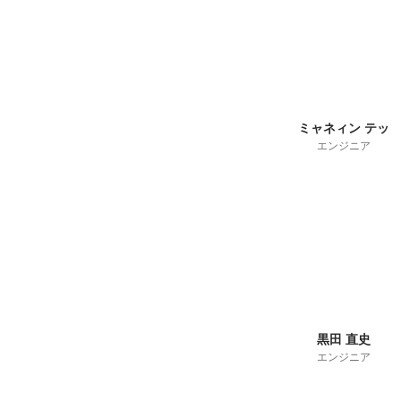
ミャネィン テッ
エンジニア
黒田 直史
エンジニア