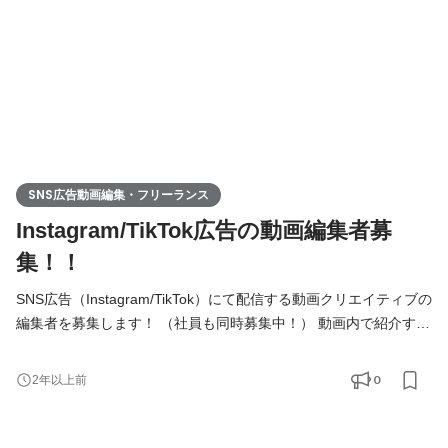
SNS広告動画編集・フリーランス
Instagram/TikTok広告の動画編集者募
集！！
SNS広告（Instagram/TikTok）にて配信する動画クリエイティブの
編集者を募集します！ （社員も同時募集中！） 動画内で紹介する
商材は、業界大手のクライアントが中心となり、配信予算も大き
いために1本あたり100万再生を超える動画も多くあります。 ●業
0
2年以上前
務内容 構成案を基にとしたSNS動画広告編集編集業務 （30秒〜1
分程度の動画の編集） その他にも幅広く関わりたい方、動画クリ
エイターとしてスキルアップしたい方はぜひ！ 以下のような方