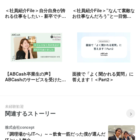
＜社員紹介File＞自分自身が誇
＜社員紹介File＞”なんて素敵な
れる仕事をしたい - 新卒でチー
お仕事なんだろう”と一目惚れ -
フ / 春原 陽太
最強のNo.2 / 庄司 光莉
【ABCash卒業生の声】
面接で「よく聞かれる質問」に
ABCashのサービスを受けた卒
答えます！＜Part2＞
業生の声をご紹介します！
未経験歓迎
関連するストーリー
株式会社concept
「調理場からITへ」～～飲食一筋だった僕が選んだ
ITという舞台