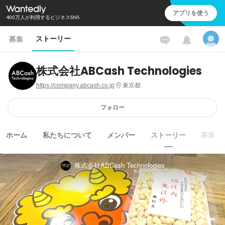
アプリを使う
400万人が利用するビジネスSNS
ストーリー
募集
株式会社ABCash Technologies
https://company.abcash.co.jp
東京都
フォロー
ホーム
私たちについて
メンバー
ストーリー
募集
株式会社ABCash Technologies