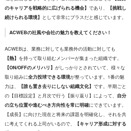
のキャリアを戦略的に広げられる機会】
であり、
【挑戦し
続けられる環境】
として非常にプラスだと感じています。
ACWEBの社風や会社の魅力を教えてください！
ACWEBは、業務に対しても業務外の活動に対しても
【熱】
を持って取り組むメンバーが集まった組織です。
【ON/OFFのメリハリ】
がしっかりとされていて、様々な
取り組みに
全力投球できる環境
が整っています。1番の魅
力は、
【誰も置き去りにしない組織文化】
です。半期ごと
の【目標設定】と月次で行う【振り返り】によって、
自分
の立ち位置や進むべき方向性を常に明確
にできています。
【成長】に向けた現在と将来の課題を明確化し、それを共
に考えてくれる上司がいるので、
【キャリア形成に対する