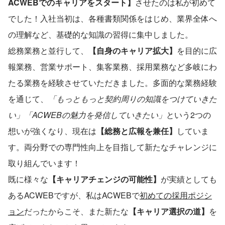
ACWEBでのキャリアをスタート】
させたのは私が初めて
でした！入社当初は、各種書類関係をはじめ、業界全体へ
の理解など、基礎的な知識の習得に集中しました。
総務業務と並行して、
【自身のキャリア拡大】
を目的に広
報業務、営業サポート、集客業務、採用業務など多岐にわ
たる業務を経験させていただきました。多面的な業務経験
を通じて、
「もっともっと契約周りの知識をつけていきた
い」「ACWEBの魅力を発信していきたい」
という2つの
想いが強くなり、現在は
【総務と広報を兼任】
していま
す。両分野での専門性向上を目指して新たなチャレンジに
取り組んでいます！
既に様々な
【キャリアチェンジの可能性】
が実績としても
あるACWEBですが、私はACWEBで
初めての採用ポジシ
ョン
だったからこそ、また新たな
【キャリア選択の道】
を