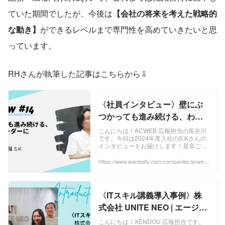
ていた期間でしたが、今後は
【会社の将来を考えた戦略的
な動き】
ができるレベルまで専門性を高めていきたいと思
っています。
RHさんが執筆した記事はこちらから⇩
〈社員インタビュー〉壁にぶ
つかっても進み続ける、わず
か1年でリーダーに駆け上がっ
こんにちは！ACWEB 広報担当の長谷川
です。今回は2024年度入社のS.Kさんの
た道 | 社員インタビュー
インタビューをお届けします！是非ご一
読いただけますと幸いです！〈プロフィ
ール紹介〉〈SES営業で初めての壁を経
https://www.wantedly.com/companies/acweb/
post_articles/1010256
験...
〈ITスキル講義導入事例〉株
式会社 UNITE NEO | エージェ
ントコンサルティング事業 導
こんにちは！XENDOU 広報担当です。