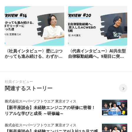
繋ぐこと『人事の本音』
〈社員インタビュー〉壁にぶつ
〈代表インタビュー〉AI共生型
かっても進み続ける、わずか1
自律駆動組織へ。9期目に突入
年でリーダーに駆け上がった道
したACWEBの次なる挑戦
社員インタビュー
関連するストーリー
株式会社スーパーソフトウエア 東京オフィス
【新卒座談会】未経験エンジニアの研修に密着！
リアルな学びと成長 ～研修編～
株式会社スーパーソフトウエア 東京オフィス
【新卒座談会】未経験エンジニアが入社1カ月で感