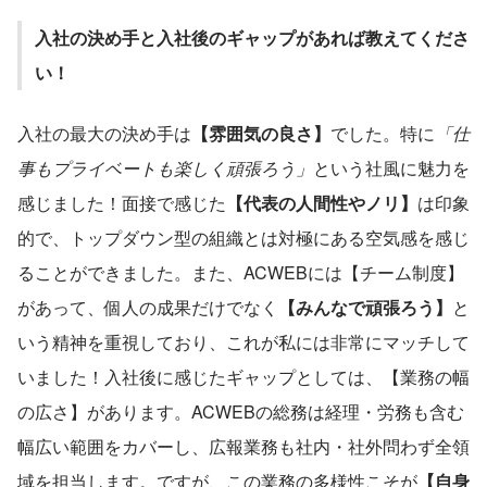
入社の決め手と入社後のギャップがあれば教えてくださ
い！
入社の最大の決め手は
【雰囲気の良さ】
でした。特に
「仕
事もプライベートも楽しく頑張ろう」
という社風に魅力を
感じました！面接で感じた
【代表の人間性やノリ】
は印象
的で、トップダウン型の組織とは対極にある空気感を感じ
ることができました。また、ACWEBには【チーム制度】
があって、個人の成果だけでなく
【みんなで頑張ろう】
と
いう精神を重視しており、これが私には非常にマッチして
いました！入社後に感じたギャップとしては、【業務の幅
の広さ】があります。ACWEBの総務は経理・労務も含む
幅広い範囲をカバーし、広報業務も社内・社外問わず全領
域を担当します。ですが、この業務の多様性こそが
【自身