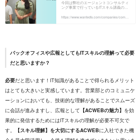
今回は弊社のエージェントコンサルティ
入事例
ング事業で行っているITスキル講義の導
入事例を紹介させていただきます！ITス
キル講義事業とはSES営業、キャリアア
https://www.wantedly.com/companies/compa
ny_3843338/post_articles/995145
ドバ...
バックオフィスや広報としてもITスキルの理解って必要
だと思いますか？
必要
だと思います！IT知識があることで得られるメリット
はとても大きいと実感しています。営業部とのコミュニケ
ーションにおいても、技術的な理解があることでスムーズ
に会話が進みますし、広報として
【ACWEBの魅力】
を効
果的に発信するためにはITスキルの理解が必要不可欠で
す。
【スキル理解】を大切にするACWEB
に入社できた機