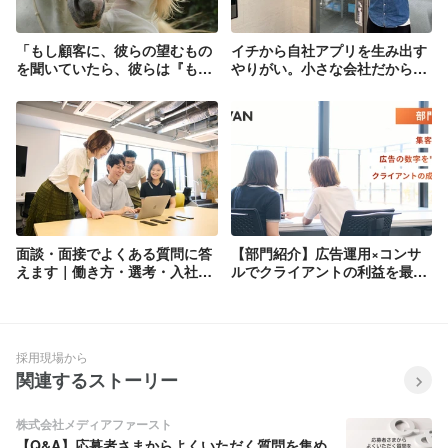
「もし顧客に、彼らの望むもの
イチから自社アプリを生み出す
を聞いていたら、彼らは『もっ
やりがい。小さな会社だからこ
と速い馬が欲しい』と答えてい
そ「便利だけどニッチなもの」
ただろう。」 → 早い馬とか
が作れる
ちょーわくわくしない？
面談・面接でよくある質問に答
【部門紹介】広告運用×コンサ
えます｜働き方・選考・入社後
ルでクライアントの利益を最大
のリアル
化するマーケター｜広告の数字
を"読む力"が、クライアントの
成長をつくる。
採用現場から
関連するストーリー
株式会社メディアファースト
【Q&A】応募者さまからよくいただく質問を集め