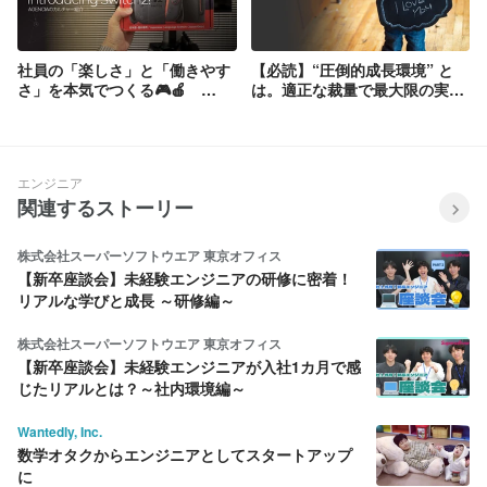
社員の「楽しさ」と「働きやす
【必読】“圧倒的成長環境” と
さ」を本気でつくる🎮🍎
は。適正な裁量で最大限の実力
──AGENCIAの新しいカルチャ
を発揮｜上場目前フェーズでし
ーづくり
か得られない経験
エンジニア
関連するストーリー
株式会社スーパーソフトウエア 東京オフィス
【新卒座談会】未経験エンジニアの研修に密着！
リアルな学びと成長 ～研修編～
株式会社スーパーソフトウエア 東京オフィス
【新卒座談会】未経験エンジニアが入社1カ月で感
じたリアルとは？～社内環境編～
Wantedly, Inc.
数学オタクからエンジニアとしてスタートアップ
に