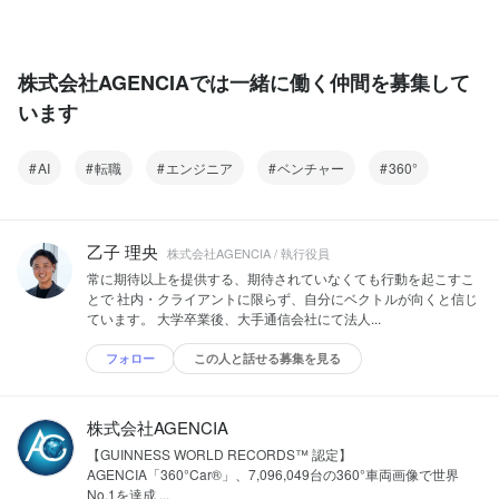
株式会社AGENCIAでは一緒に働く仲間を募集して
います
AI
転職
エンジニア
ベンチャー
360°
乙子 理央
株式会社AGENCIA / 執行役員
常に期待以上を提供する、期待されていなくても行動を起こすこ
とで 社内・クライアントに限らず、自分にベクトルが向くと信じ
ています。 大学卒業後、大手通信会社にて法人...
フォロー
この人と話せる募集を見る
株式会社AGENCIA
【GUINNESS WORLD RECORDS™ 認定】
AGENCIA「360°Car®」、7,096,049台の360°車両画像で世界
No.1を達成 ...