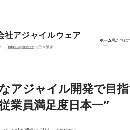
会社アジャイルウェア
ホーム
私たちに
ー
https://agileware.jp
大阪府
なアジャイル開発で目指
従業員満足度日本一”