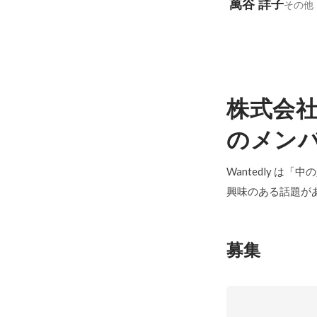
萬谷 詳子
その他
株式会
のメン
Wantedly は
興味のある話題が
募集