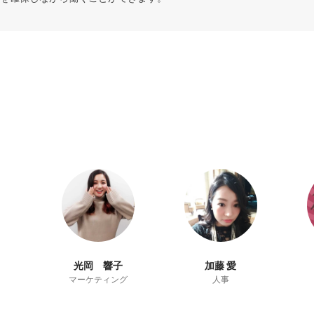
光岡 響子
加藤 愛
マーケティング
人事