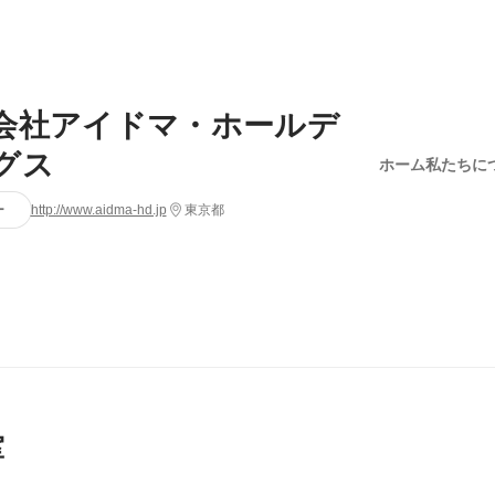
会社アイドマ・ホールデ
グス
ホーム
私たちに
ー
http://www.aidma-hd.jp
東京都
室