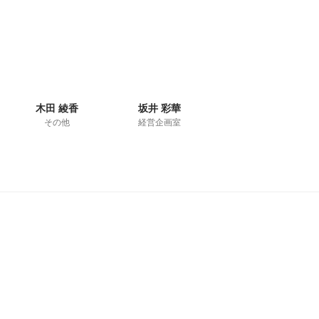
木田 綾香
坂井 彩華
その他
経営企画室