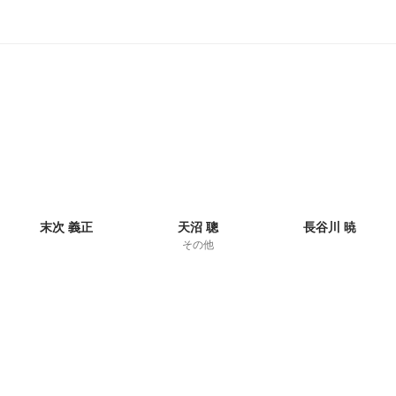
末次 義正
天沼 聰
長谷川 暁
その他