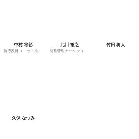
中村 将彰
北川 裕之
竹田 将人
執行役員 ユニット推進室 室長
開発管理チーム ディレクター
久保 なつみ