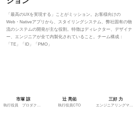
ジョン
「最高のUXを実現する」ことがミッション。お客様向けの
Web・Nativeアプリから、スタイリングシステム、弊社固有の物
流のシステムの開発が主な役割。特徴はディレクター、デザイナ
ー、エンジニアが全て内製化されていること。チーム構成：
「TE」「ID」「PMO」
市塚 諒
辻 亮佑
三好 力
執行役員 プロダクトグループリーダー / サプライチェーンマネジメントグループリーダー
執行役員CTO
エンジニアリングマネージャー