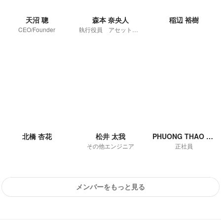
天沼 聰
森本 奈央人
稲辺 裕樹
CEO/Founder
執行役員 アセット戦略室長
北橋 杏花
松井 太我
PHUONG THAO BUI
その他エンジニア
正社員
メンバーをもっと見る