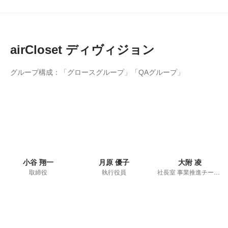
airCloset ディヴィジョン
グループ構成：「グロースグループ」「QAグループ」
小谷 翔一
月原 優子
大附 凌
取締役
執行役員
社長室 事業推進チーム リーダー