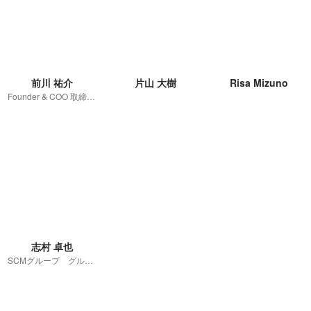
前川 祐介
片山 大樹
Risa Mizuno
Founder & COO 取締役 副社長
志村 卓也
SCMグループ グループ長補佐 兼 FWチームリーダー