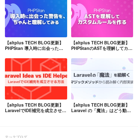
【altplus TECH BLOG更新】
【altplus TECH BLOG更新】
PHPStan 導入時に出会った警
PHPStanのASTを理解してカス
告を、ちゃんと理解してみる
タムルールを作る
【altplus TECH BLOG更新】
【altplus TECH BLOG更新】
LaravelでIDE補完を成立させる
Laravel の「魔法」はどう動い
方法：IDE HelperとLaravel
ているのか — マジックメソッ
Ideaの比較
ドから読み解く内部実装
テックブログ