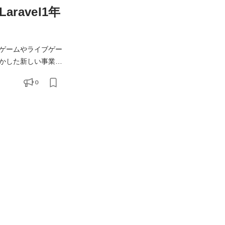
avel1年
ゲームやライブゲー
かした新しい事業領
0