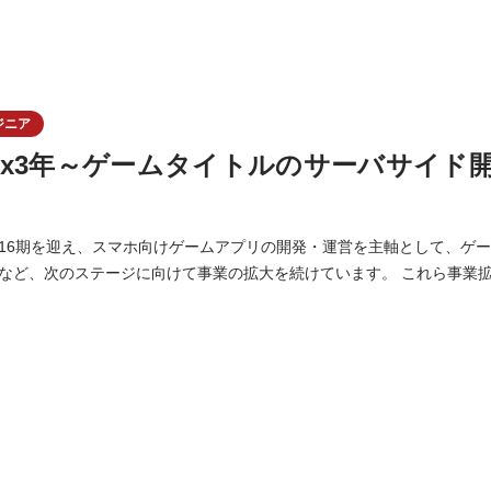
ジニア
inux3年～ゲームタイトルのサーバサイド
16期を迎え、スマホ向けゲームアプリの開発・運営を主軸として、ゲ
のステージに向けて事業の拡大を続けています。 これら事業拡大に伴い「リードサ
を募集します！ ・ゲーム会社勤務経験不問です！ ・ゲーム、アニメ、
ツを深く愛している方大歓迎！ 今回は募集するポジションは、そのエンジニア組織