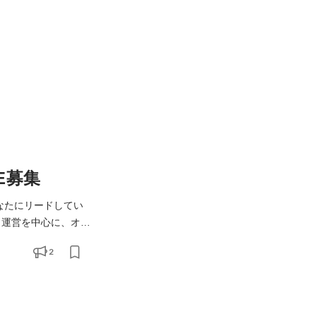
E募集
なたにリードしてい
域でさまざまなサー
2
サービスの運用技術