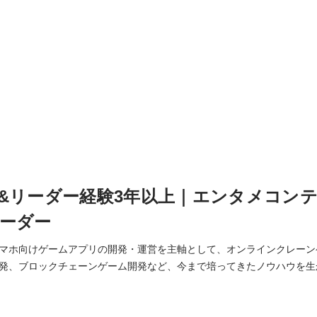
&リーダー経験3年以上｜エンタメコン
ーダー
マホ向けゲームアプリの開発・運営を主軸として、オンラインクレーン
発、ブロックチェーンゲーム開発など、今まで培ってきたノウハウを生
事業（IT×DXなど）への取り組みを進めています。 これら事業拡大に伴い「テック
リード」（エンジニアリーダー）を募集します！ 今回は募集するポジショ