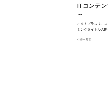
ITコンテン
～
オルトプラスは、ス
ミングタイトルの開
域への取り組みを進めています。 ゲーム作りのノウハウを生かした
6ヶ月前
(IT系コンテンツ)」を募集します！ ＜主な仕事内容＞ BtoC
担