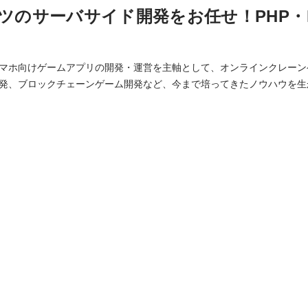
ツのサーバサイド開発をお任せ！PHP・Lar
マホ向けゲームアプリの開発・運営を主軸として、オンラインクレーン
発、ブロックチェーンゲーム開発など、今まで培ってきたノウハウを生
IT系事業の拡大に伴い「サーバーエンジニア
、BtoBサービスのサーバサイド開発及び運用管理を