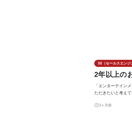
SE（セールスエンジ
2年以上の
「エンターテインメ
ただきたいと考えています。 オルトプラスでは、スマートフォン向けゲーム
ラインクレーンゲー
3ヶ月前
ビスを展開していま