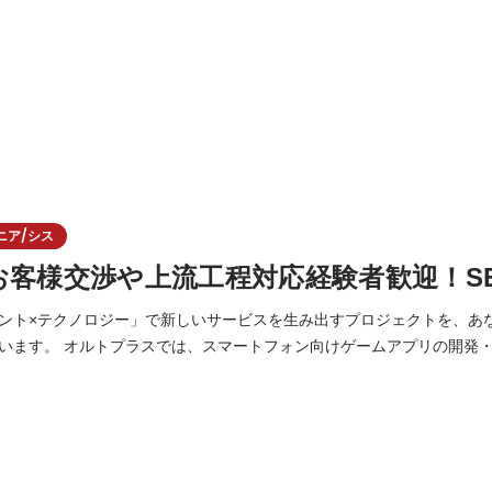
ニア/シス
お客様交渉や上流工程対応経験者歓迎！S
ント×テクノロジー」で新しいサービスを生み出すプロジェクトを、あ
アプリの開発・運営を中心に、オン
ムやライブゲーミングサービスなど、デジタルエンターテインメント領
す。 これまで培ってきたゲーム開発・運営のノウハウ、リアルタイム