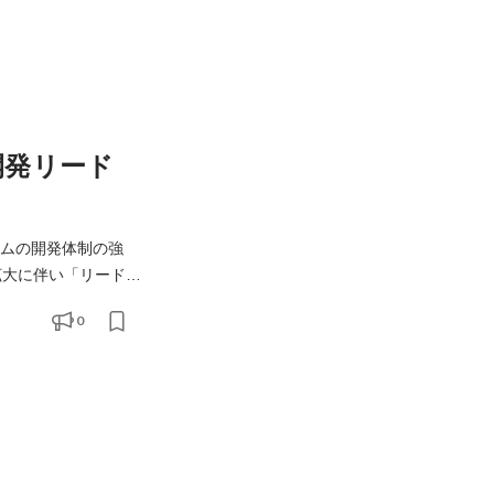
開発リード
ームの開発体制の強
マンガ等のコンテン
0
作りの中枢を担っていただけ