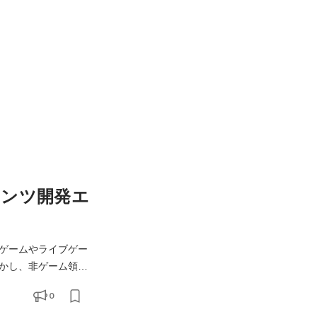
テンツ開発エ
ゲームやライブゲー
かし、非ゲーム領域
0
ンは、そのエンジニア組織作りの中